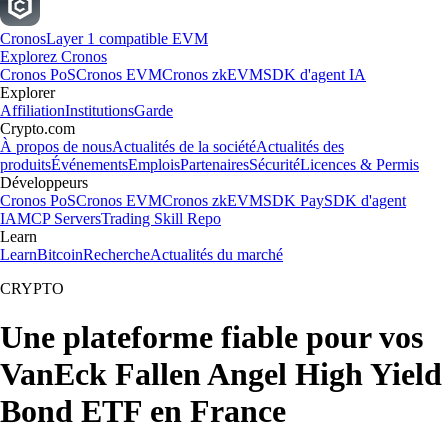
Cronos
Layer 1 compatible EVM
Explorez Cronos
Cronos PoS
Cronos EVM
Cronos zkEVM
SDK d'agent IA
Explorer
Affiliation
Institutions
Garde
Crypto.com
À propos de nous
Actualités de la société
Actualités des
produits
Événements
Emplois
Partenaires
Sécurité
Licences & Permis
Développeurs
Cronos PoS
Cronos EVM
Cronos zkEVM
SDK Pay
SDK d'agent
IA
MCP Servers
Trading Skill Repo
Learn
Learn
Bitcoin
Recherche
Actualités du marché
CRYPTO
Une plateforme fiable pour vos
VanEck Fallen Angel High Yield
Bond ETF en France