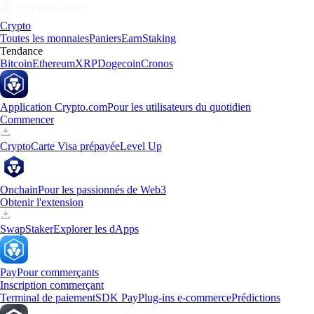
Crypto
Toutes les monnaies
Paniers
Earn
Staking
Tendance
Bitcoin
Ethereum
XRP
Dogecoin
Cronos
Application Crypto.com
Pour les utilisateurs du quotidien
Commencer
Crypto
Carte Visa prépayée
Level Up
Onchain
Pour les passionnés de Web3
Obtenir l'extension
Swap
Staker
Explorer les dApps
Pay
Pour commerçants
Inscription commerçant
Terminal de paiement
SDK Pay
Plug-ins e-commerce
Prédictions