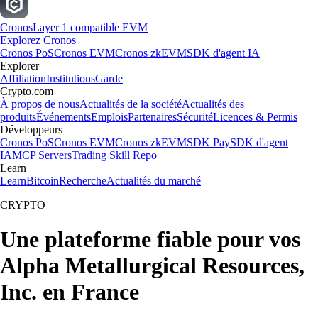
Cronos
Layer 1 compatible EVM
Explorez Cronos
Cronos PoS
Cronos EVM
Cronos zkEVM
SDK d'agent IA
Explorer
Affiliation
Institutions
Garde
Crypto.com
À propos de nous
Actualités de la société
Actualités des
produits
Événements
Emplois
Partenaires
Sécurité
Licences & Permis
Développeurs
Cronos PoS
Cronos EVM
Cronos zkEVM
SDK Pay
SDK d'agent
IA
MCP Servers
Trading Skill Repo
Learn
Learn
Bitcoin
Recherche
Actualités du marché
CRYPTO
Une plateforme fiable pour vos
Alpha Metallurgical Resources,
Inc. en France