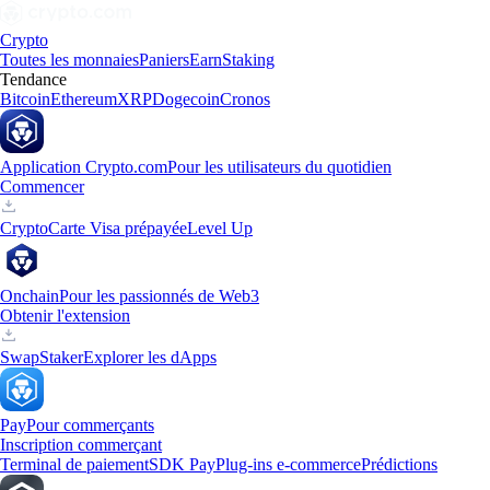
Crypto
Toutes les monnaies
Paniers
Earn
Staking
Tendance
Bitcoin
Ethereum
XRP
Dogecoin
Cronos
Application Crypto.com
Pour les utilisateurs du quotidien
Commencer
Crypto
Carte Visa prépayée
Level Up
Onchain
Pour les passionnés de Web3
Obtenir l'extension
Swap
Staker
Explorer les dApps
Pay
Pour commerçants
Inscription commerçant
Terminal de paiement
SDK Pay
Plug-ins e-commerce
Prédictions