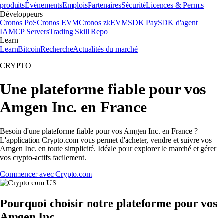
produits
Événements
Emplois
Partenaires
Sécurité
Licences & Permis
Développeurs
Cronos PoS
Cronos EVM
Cronos zkEVM
SDK Pay
SDK d'agent
IA
MCP Servers
Trading Skill Repo
Learn
Learn
Bitcoin
Recherche
Actualités du marché
CRYPTO
Une plateforme fiable pour vos
Amgen Inc. en France
Besoin d'une plateforme fiable pour vos Amgen Inc. en France ?
L'application Crypto.com vous permet d'acheter, vendre et suivre vos
Amgen Inc. en toute simplicité. Idéale pour explorer le marché et gérer
vos crypto-actifs facilement.
Commencer avec Crypto.com
Pourquoi choisir notre plateforme pour vos
Amgen Inc.