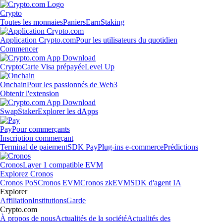
Crypto
Toutes les monnaies
Paniers
Earn
Staking
Application Crypto.com
Pour les utilisateurs du quotidien
Commencer
Crypto
Carte Visa prépayée
Level Up
Onchain
Pour les passionnés de Web3
Obtenir l'extension
Swap
Staker
Explorer les dApps
Pay
Pour commerçants
Inscription commerçant
Terminal de paiement
SDK Pay
Plug-ins e-commerce
Prédictions
Cronos
Layer 1 compatible EVM
Explorez Cronos
Cronos PoS
Cronos EVM
Cronos zkEVM
SDK d'agent IA
Explorer
Affiliation
Institutions
Garde
Crypto.com
À propos de nous
Actualités de la société
Actualités des