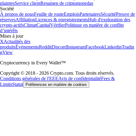
plaintes
Service client
Resumen de criptomonedas
Société
À propos de nous
Feuille de route
Emplois
Partenaires
Sécurité
Preuve de
réserves
Affiliation
Licences & enregistrements
Hub d'exploration des
crypto-actifs
Climat
Capital
Vérifier
Politique en matière de conflits
d’intérêts
Mises à jour
X
Actualités des
produits
Événements
Reddit
Discord
Instagram
Facebook
Linkedin
Tradin
gView
Cryptocurrency in Every Wallet™
Copyright © 2018 - 2026 Crypto.com. Tous droits réservés.
Conditions générales de l'EEE
Avis de confidentialité
Fees &
Limits
Statut
Préférences en matière de cookies