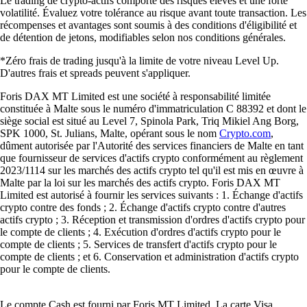
Le trading de crypto-actifs comporte des risques élevés et une forte
volatilité. Évaluez votre tolérance au risque avant toute transaction. Les
récompenses et avantages sont soumis à des conditions d'éligibilité et
de détention de jetons, modifiables selon nos conditions générales.
*Zéro frais de trading jusqu'à la limite de votre niveau Level Up.
D'autres frais et spreads peuvent s'appliquer.
Foris DAX MT Limited est une société à responsabilité limitée
constituée à Malte sous le numéro d'immatriculation C 88392 et dont le
siège social est situé au Level 7, Spinola Park, Triq Mikiel Ang Borg,
SPK 1000, St. Julians, Malte, opérant sous le nom
Crypto.com
,
dûment autorisée par l'Autorité des services financiers de Malte en tant
que fournisseur de services d'actifs crypto conformément au règlement
2023/1114 sur les marchés des actifs crypto tel qu'il est mis en œuvre à
Malte par la loi sur les marchés des actifs crypto. Foris DAX MT
Limited est autorisé à fournir les services suivants : 1. Échange d'actifs
crypto contre des fonds ; 2. Échange d'actifs crypto contre d'autres
actifs crypto ; 3. Réception et transmission d'ordres d'actifs crypto pour
le compte de clients ; 4. Exécution d'ordres d'actifs crypto pour le
compte de clients ; 5. Services de transfert d'actifs crypto pour le
compte de clients ; et 6. Conservation et administration d'actifs crypto
pour le compte de clients.
Le compte Cash est fourni par Foris MT Limited. La carte Visa