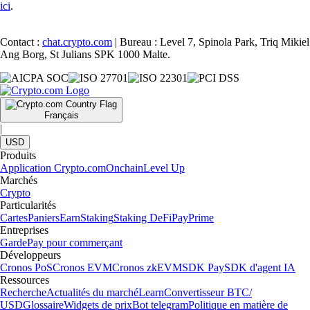
ici
.
Contact :
chat.crypto.com
| Bureau : Level 7, Spinola Park, Triq Mikiel
Ang Borg, St Julians SPK 1000 Malte.
Français
|
USD
Produits
Application Crypto.com
Onchain
Level Up
Marchés
Crypto
Particularités
Cartes
Paniers
Earn
Staking
Staking DeFi
Pay
Prime
Entreprises
Garde
Pay pour commerçant
Développeurs
Cronos PoS
Cronos EVM
Cronos zkEVM
SDK Pay
SDK d'agent IA
Ressources
Recherche
Actualités du marché
Learn
Convertisseur BTC/
USD
Glossaire
Widgets de prix
Bot telegram
Politique en matière de