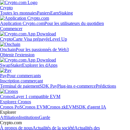
Crypto
Toutes les monnaies
Paniers
Earn
Staking
Application Crypto.com
Pour les utilisateurs du quotidien
Commencer
Crypto
Carte Visa prépayée
Level Up
Onchain
Pour les passionnés de Web3
Obtenir l'extension
Swap
Staker
Explorer les dApps
Pay
Pour commerçants
Inscription commerçant
Terminal de paiement
SDK Pay
Plug-ins e-commerce
Prédictions
Cronos
Layer 1 compatible EVM
Explorez Cronos
Cronos PoS
Cronos EVM
Cronos zkEVM
SDK d'agent IA
Explorer
Affiliation
Institutions
Garde
Crypto.com
À propos de nous
Actualités de la société
Actualités des