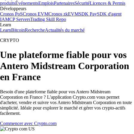
produits
Événements
Emplois
Partenaires
Sécurité
Licences & Permis
Développeurs
Cronos PoS
Cronos EVM
Cronos zkEVM
SDK Pay
SDK d'agent
IA
MCP Servers
Trading Skill Repo
Learn
Learn
Bitcoin
Recherche
Actualités du marché
CRYPTO
Une plateforme fiable pour vos
Antero Midstream Corporation
en France
Besoin d'une plateforme fiable pour vos Antero Midstream
Corporation en France ? L'application Crypto.com vous permet
d'acheter, vendre et suivre vos Antero Midstream Corporation en toute
simplicité. Idéale pour explorer le marché et gérer vos crypto-actifs
facilement.
Commencer avec Crypto.com