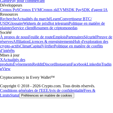
Garde
Pay pour commerçant
Développeurs
Cronos PoS
Cronos EVM
Cronos zkEVM
SDK Pay
SDK d'agent IA
Ressources
Recherche
Actualités du marché
Learn
Convertisseur BTC/
USD
Glossaire
Widgets de prix
Bot telegram
Politique en matière de
plaintes
Service client
Resumen de criptomonedas
Société
À propos de nous
Feuille de route
Emplois
Partenaires
Sécurité
Preuve de
réserves
Affiliation
Licences & enregistrements
Hub d'exploration des
crypto-actifs
Climat
Capital
Vérifier
Politique en matière de conflits
d’intérêts
Mises à jour
X
Actualités des
produits
Événements
Reddit
Discord
Instagram
Facebook
Linkedin
Tradin
gView
Cryptocurrency in Every Wallet™
Copyright © 2018 - 2026 Crypto.com. Tous droits réservés.
Conditions générales de l'EEE
Avis de confidentialité
Fees &
Limits
Statut
Préférences en matière de cookies