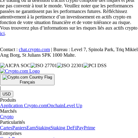
Le trading ou la détention d'actifs crypto comporte des risques et peut
ne pas convenir à tout le monde. Veuillez noter que les performances
passées ne garantissent pas les performances futures. Réfléchissez
attentivement à la pertinence d’un investissement en actifs crypto en
fonction de votre situation financière et de votre tolérance au risque.
Vous trouverez plus d’informations sur les risques liés aux actifs crypto
ici
.
Contact :
chat.crypto.com
| Bureau : Level 7, Spinola Park, Triq Mikiel
Ang Borg, St Julians SPK 1000 Malte.
Français
|
USD
Produits
Application Crypto.com
Onchain
Level Up
Marchés
Crypto
Particularités
Cartes
Paniers
Earn
Staking
Staking DeFi
Pay
Prime
Entreprises