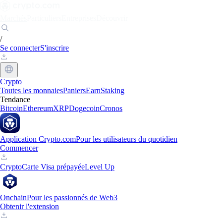
Marchés
Particuliers
Entreprises
Découvrir
/
Se connecter
S'inscrire
Crypto
Toutes les monnaies
Paniers
Earn
Staking
Tendance
Bitcoin
Ethereum
XRP
Dogecoin
Cronos
Application Crypto.com
Pour les utilisateurs du quotidien
Commencer
Crypto
Carte Visa prépayée
Level Up
Onchain
Pour les passionnés de Web3
Obtenir l'extension