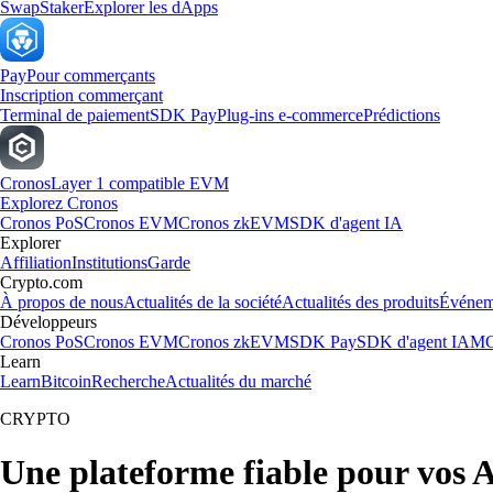
Swap
Staker
Explorer les dApps
Pay
Pour commerçants
Inscription commerçant
Terminal de paiement
SDK Pay
Plug-ins e-commerce
Prédictions
Cronos
Layer 1 compatible EVM
Explorez Cronos
Cronos PoS
Cronos EVM
Cronos zkEVM
SDK d'agent IA
Explorer
Affiliation
Institutions
Garde
Crypto.com
À propos de nous
Actualités de la société
Actualités des produits
Événem
Développeurs
Cronos PoS
Cronos EVM
Cronos zkEVM
SDK Pay
SDK d'agent IA
MC
Learn
Learn
Bitcoin
Recherche
Actualités du marché
CRYPTO
Une plateforme fiable pour vos A