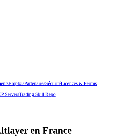
ents
Emplois
Partenaires
Sécurité
Licences & Permis
P Servers
Trading Skill Repo
ltlayer en France