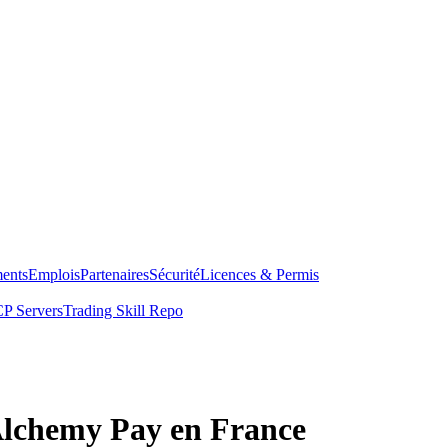
ents
Emplois
Partenaires
Sécurité
Licences & Permis
P Servers
Trading Skill Repo
 Alchemy Pay en France