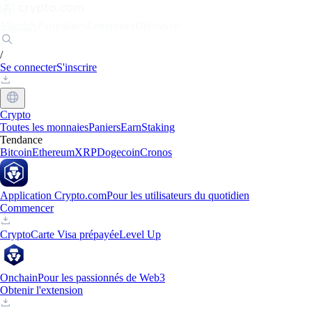
Marchés
Particuliers
Entreprises
Découvrir
/
Se connecter
S'inscrire
Crypto
Toutes les monnaies
Paniers
Earn
Staking
Tendance
Bitcoin
Ethereum
XRP
Dogecoin
Cronos
Application Crypto.com
Pour les utilisateurs du quotidien
Commencer
Crypto
Carte Visa prépayée
Level Up
Onchain
Pour les passionnés de Web3
Obtenir l'extension