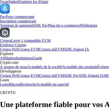
Swap
Staker
Explorer les dApps
Pay
Pour commerçants
Inscription commerçant
Terminal de paiement
SDK Pay
Plug-ins e-commerce
Prédictions
Cronos
Layer 1 compatible EVM
Explorez Cronos
Cronos PoS
Cronos EVM
Cronos zkEVM
SDK d'agent IA
Explorer
Affiliation
Institutions
Garde
Crypto.com
À propos de nous
Actualités de la société
Actualités des produits
Événem
Développeurs
Cronos PoS
Cronos EVM
Cronos zkEVM
SDK Pay
SDK d'agent IA
MC
Learn
Learn
Bitcoin
Recherche
Actualités du marché
CRYPTO
Une plateforme fiable pour vos