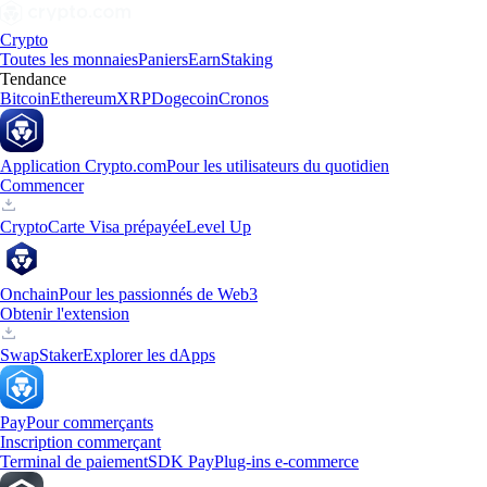
Crypto
Toutes les monnaies
Paniers
Earn
Staking
Tendance
Bitcoin
Ethereum
XRP
Dogecoin
Cronos
Application Crypto.com
Pour les utilisateurs du quotidien
Commencer
Crypto
Carte Visa prépayée
Level Up
Onchain
Pour les passionnés de Web3
Obtenir l'extension
Swap
Staker
Explorer les dApps
Pay
Pour commerçants
Inscription commerçant
Terminal de paiement
SDK Pay
Plug-ins e-commerce