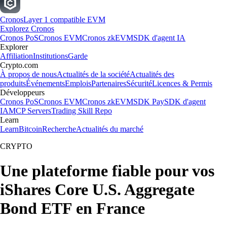
Cronos
Layer 1 compatible EVM
Explorez Cronos
Cronos PoS
Cronos EVM
Cronos zkEVM
SDK d'agent IA
Explorer
Affiliation
Institutions
Garde
Crypto.com
À propos de nous
Actualités de la société
Actualités des
produits
Événements
Emplois
Partenaires
Sécurité
Licences & Permis
Développeurs
Cronos PoS
Cronos EVM
Cronos zkEVM
SDK Pay
SDK d'agent
IA
MCP Servers
Trading Skill Repo
Learn
Learn
Bitcoin
Recherche
Actualités du marché
CRYPTO
Une plateforme fiable pour vos
iShares Core U.S. Aggregate
Bond ETF en France