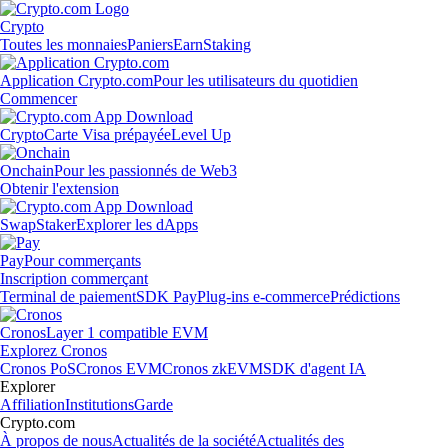
Crypto
Toutes les monnaies
Paniers
Earn
Staking
Application Crypto.com
Pour les utilisateurs du quotidien
Commencer
Crypto
Carte Visa prépayée
Level Up
Onchain
Pour les passionnés de Web3
Obtenir l'extension
Swap
Staker
Explorer les dApps
Pay
Pour commerçants
Inscription commerçant
Terminal de paiement
SDK Pay
Plug-ins e-commerce
Prédictions
Cronos
Layer 1 compatible EVM
Explorez Cronos
Cronos PoS
Cronos EVM
Cronos zkEVM
SDK d'agent IA
Explorer
Affiliation
Institutions
Garde
Crypto.com
À propos de nous
Actualités de la société
Actualités des