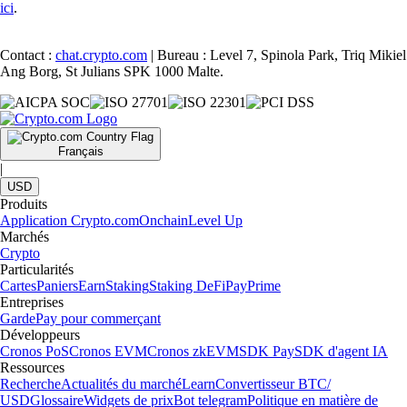
ici
.
Contact :
chat.crypto.com
| Bureau : Level 7, Spinola Park, Triq Mikiel
Ang Borg, St Julians SPK 1000 Malte.
Français
|
USD
Produits
Application Crypto.com
Onchain
Level Up
Marchés
Crypto
Particularités
Cartes
Paniers
Earn
Staking
Staking DeFi
Pay
Prime
Entreprises
Garde
Pay pour commerçant
Développeurs
Cronos PoS
Cronos EVM
Cronos zkEVM
SDK Pay
SDK d'agent IA
Ressources
Recherche
Actualités du marché
Learn
Convertisseur BTC/
USD
Glossaire
Widgets de prix
Bot telegram
Politique en matière de