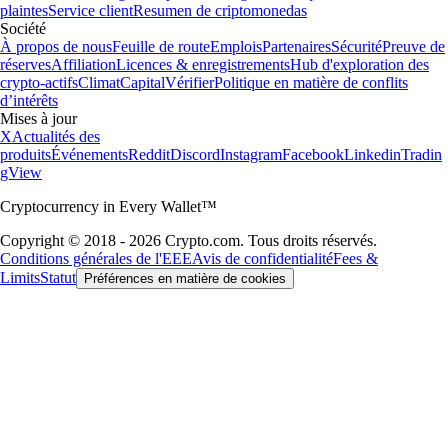
plaintes
Service client
Resumen de criptomonedas
Société
À propos de nous
Feuille de route
Emplois
Partenaires
Sécurité
Preuve de
réserves
Affiliation
Licences & enregistrements
Hub d'exploration des
crypto-actifs
Climat
Capital
Vérifier
Politique en matière de conflits
d’intérêts
Mises à jour
X
Actualités des
produits
Événements
Reddit
Discord
Instagram
Facebook
Linkedin
Tradin
gView
Cryptocurrency in Every Wallet™
Copyright © 2018 - 2026 Crypto.com. Tous droits réservés.
Conditions générales de l'EEE
Avis de confidentialité
Fees &
Limits
Statut
Préférences en matière de cookies