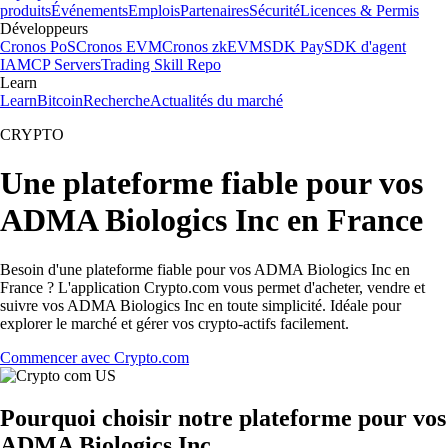
produits
Événements
Emplois
Partenaires
Sécurité
Licences & Permis
Développeurs
Cronos PoS
Cronos EVM
Cronos zkEVM
SDK Pay
SDK d'agent
IA
MCP Servers
Trading Skill Repo
Learn
Learn
Bitcoin
Recherche
Actualités du marché
CRYPTO
Une plateforme fiable pour vos
ADMA Biologics Inc en France
Besoin d'une plateforme fiable pour vos ADMA Biologics Inc en
France ? L'application Crypto.com vous permet d'acheter, vendre et
suivre vos ADMA Biologics Inc en toute simplicité. Idéale pour
explorer le marché et gérer vos crypto-actifs facilement.
Commencer avec Crypto.com
Pourquoi choisir notre plateforme pour vos
ADMA Biologics Inc