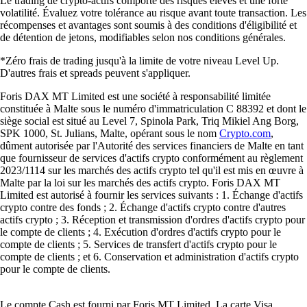
Le trading de crypto-actifs comporte des risques élevés et une forte
volatilité. Évaluez votre tolérance au risque avant toute transaction. Les
récompenses et avantages sont soumis à des conditions d'éligibilité et
de détention de jetons, modifiables selon nos conditions générales.
*Zéro frais de trading jusqu'à la limite de votre niveau Level Up.
D'autres frais et spreads peuvent s'appliquer.
Foris DAX MT Limited est une société à responsabilité limitée
constituée à Malte sous le numéro d'immatriculation C 88392 et dont le
siège social est situé au Level 7, Spinola Park, Triq Mikiel Ang Borg,
SPK 1000, St. Julians, Malte, opérant sous le nom
Crypto.com
,
dûment autorisée par l'Autorité des services financiers de Malte en tant
que fournisseur de services d'actifs crypto conformément au règlement
2023/1114 sur les marchés des actifs crypto tel qu'il est mis en œuvre à
Malte par la loi sur les marchés des actifs crypto. Foris DAX MT
Limited est autorisé à fournir les services suivants : 1. Échange d'actifs
crypto contre des fonds ; 2. Échange d'actifs crypto contre d'autres
actifs crypto ; 3. Réception et transmission d'ordres d'actifs crypto pour
le compte de clients ; 4. Exécution d'ordres d'actifs crypto pour le
compte de clients ; 5. Services de transfert d'actifs crypto pour le
compte de clients ; et 6. Conservation et administration d'actifs crypto
pour le compte de clients.
Le compte Cash est fourni par Foris MT Limited. La carte Visa