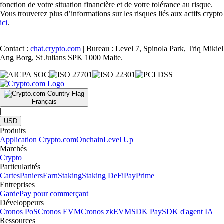
fonction de votre situation financière et de votre tolérance au risque.
Vous trouverez plus d’informations sur les risques liés aux actifs crypto
ici
.
Contact :
chat.crypto.com
| Bureau : Level 7, Spinola Park, Triq Mikiel
Ang Borg, St Julians SPK 1000 Malte.
Français
|
USD
Produits
Application Crypto.com
Onchain
Level Up
Marchés
Crypto
Particularités
Cartes
Paniers
Earn
Staking
Staking DeFi
Pay
Prime
Entreprises
Garde
Pay pour commerçant
Développeurs
Cronos PoS
Cronos EVM
Cronos zkEVM
SDK Pay
SDK d'agent IA
Ressources