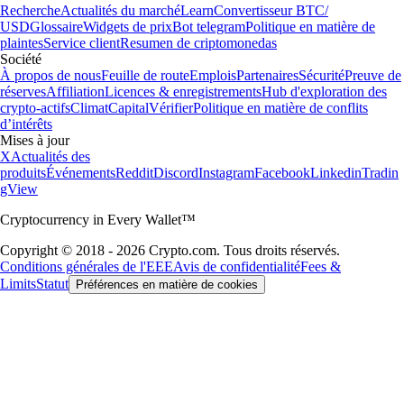
Recherche
Actualités du marché
Learn
Convertisseur BTC/
USD
Glossaire
Widgets de prix
Bot telegram
Politique en matière de
plaintes
Service client
Resumen de criptomonedas
Société
À propos de nous
Feuille de route
Emplois
Partenaires
Sécurité
Preuve de
réserves
Affiliation
Licences & enregistrements
Hub d'exploration des
crypto-actifs
Climat
Capital
Vérifier
Politique en matière de conflits
d’intérêts
Mises à jour
X
Actualités des
produits
Événements
Reddit
Discord
Instagram
Facebook
Linkedin
Tradin
gView
Cryptocurrency in Every Wallet™
Copyright © 2018 - 2026 Crypto.com. Tous droits réservés.
Conditions générales de l'EEE
Avis de confidentialité
Fees &
Limits
Statut
Préférences en matière de cookies