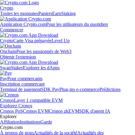
Crypto
Toutes les monnaies
Paniers
Earn
Staking
Application Crypto.com
Pour les utilisateurs du quotidien
Commencer
Crypto
Carte Visa prépayée
Level Up
Onchain
Pour les passionnés de Web3
Obtenir l'extension
Swap
Staker
Explorer les dApps
Pay
Pour commerçants
Inscription commerçant
Terminal de paiement
SDK Pay
Plug-ins e-commerce
Prédictions
Cronos
Layer 1 compatible EVM
Explorez Cronos
Cronos PoS
Cronos EVM
Cronos zkEVM
SDK d'agent IA
Explorer
Affiliation
Institutions
Garde
Crypto.com
À propos de nous
Actualités de la société
Actualités des