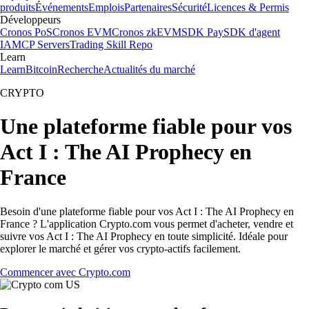
produits
Événements
Emplois
Partenaires
Sécurité
Licences & Permis
Développeurs
Cronos PoS
Cronos EVM
Cronos zkEVM
SDK Pay
SDK d'agent
IA
MCP Servers
Trading Skill Repo
Learn
Learn
Bitcoin
Recherche
Actualités du marché
CRYPTO
Une plateforme fiable pour vos
Act I : The AI Prophecy en
France
Besoin d'une plateforme fiable pour vos Act I : The AI Prophecy en
France ? L'application Crypto.com vous permet d'acheter, vendre et
suivre vos Act I : The AI Prophecy en toute simplicité. Idéale pour
explorer le marché et gérer vos crypto-actifs facilement.
Commencer avec Crypto.com