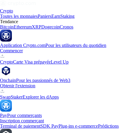
Crypto
Toutes les monnaies
Paniers
Earn
Staking
Tendance
Bitcoin
Ethereum
XRP
Dogecoin
Cronos
Application Crypto.com
Pour les utilisateurs du quotidien
Commencer
Crypto
Carte Visa prépayée
Level Up
Onchain
Pour les passionnés de Web3
Obtenir l'extension
Swap
Staker
Explorer les dApps
Pay
Pour commerçants
Inscription commerçant
Terminal de paiement
SDK Pay
Plug-ins e-commerce
Prédictions