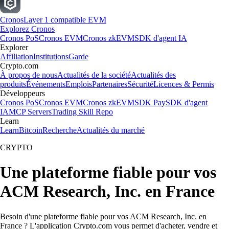
Cronos
Layer 1 compatible EVM
Explorez Cronos
Cronos PoS
Cronos EVM
Cronos zkEVM
SDK d'agent IA
Explorer
Affiliation
Institutions
Garde
Crypto.com
À propos de nous
Actualités de la société
Actualités des
produits
Événements
Emplois
Partenaires
Sécurité
Licences & Permis
Développeurs
Cronos PoS
Cronos EVM
Cronos zkEVM
SDK Pay
SDK d'agent
IA
MCP Servers
Trading Skill Repo
Learn
Learn
Bitcoin
Recherche
Actualités du marché
CRYPTO
Une plateforme fiable pour vos
ACM Research, Inc. en France
Besoin d'une plateforme fiable pour vos ACM Research, Inc. en
France ? L'application Crypto.com vous permet d'acheter, vendre et