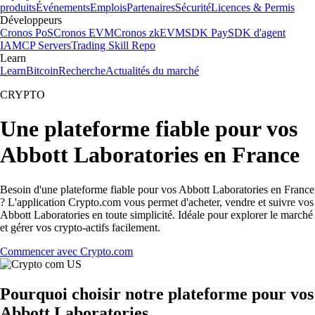
produits
Événements
Emplois
Partenaires
Sécurité
Licences & Permis
Développeurs
Cronos PoS
Cronos EVM
Cronos zkEVM
SDK Pay
SDK d'agent
IA
MCP Servers
Trading Skill Repo
Learn
Learn
Bitcoin
Recherche
Actualités du marché
CRYPTO
Une plateforme fiable pour vos
Abbott Laboratories en France
Besoin d'une plateforme fiable pour vos Abbott Laboratories en France
? L'application Crypto.com vous permet d'acheter, vendre et suivre vos
Abbott Laboratories en toute simplicité. Idéale pour explorer le marché
et gérer vos crypto-actifs facilement.
Commencer avec Crypto.com
Pourquoi choisir notre plateforme pour vos
Abbott Laboratories