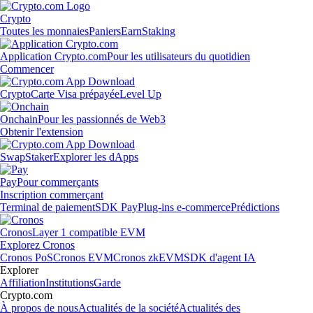
Crypto
Toutes les monnaies
Paniers
Earn
Staking
Application Crypto.com
Pour les utilisateurs du quotidien
Commencer
Crypto
Carte Visa prépayée
Level Up
Onchain
Pour les passionnés de Web3
Obtenir l'extension
Swap
Staker
Explorer les dApps
Pay
Pour commerçants
Inscription commerçant
Terminal de paiement
SDK Pay
Plug-ins e-commerce
Prédictions
Cronos
Layer 1 compatible EVM
Explorez Cronos
Cronos PoS
Cronos EVM
Cronos zkEVM
SDK d'agent IA
Explorer
Affiliation
Institutions
Garde
Crypto.com
À propos de nous
Actualités de la société
Actualités des