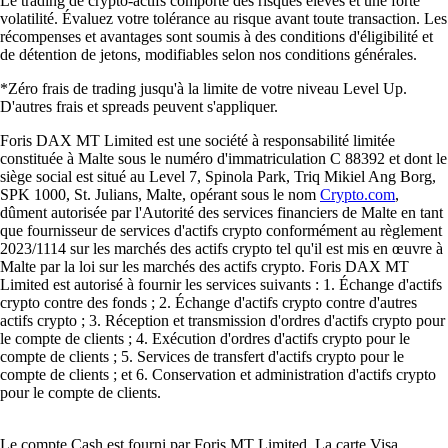
Le trading de crypto-actifs comporte des risques élevés et une forte
volatilité. Évaluez votre tolérance au risque avant toute transaction. Les
récompenses et avantages sont soumis à des conditions d'éligibilité et
de détention de jetons, modifiables selon nos conditions générales.
*Zéro frais de trading jusqu'à la limite de votre niveau Level Up.
D'autres frais et spreads peuvent s'appliquer.
Foris DAX MT Limited est une société à responsabilité limitée
constituée à Malte sous le numéro d'immatriculation C 88392 et dont le
siège social est situé au Level 7, Spinola Park, Triq Mikiel Ang Borg,
SPK 1000, St. Julians, Malte, opérant sous le nom
Crypto.com
,
dûment autorisée par l'Autorité des services financiers de Malte en tant
que fournisseur de services d'actifs crypto conformément au règlement
2023/1114 sur les marchés des actifs crypto tel qu'il est mis en œuvre à
Malte par la loi sur les marchés des actifs crypto. Foris DAX MT
Limited est autorisé à fournir les services suivants : 1. Échange d'actifs
crypto contre des fonds ; 2. Échange d'actifs crypto contre d'autres
actifs crypto ; 3. Réception et transmission d'ordres d'actifs crypto pour
le compte de clients ; 4. Exécution d'ordres d'actifs crypto pour le
compte de clients ; 5. Services de transfert d'actifs crypto pour le
compte de clients ; et 6. Conservation et administration d'actifs crypto
pour le compte de clients.
Le compte Cash est fourni par Foris MT Limited. La carte Visa