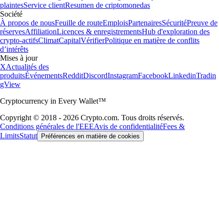
plaintes
Service client
Resumen de criptomonedas
Société
À propos de nous
Feuille de route
Emplois
Partenaires
Sécurité
Preuve de
réserves
Affiliation
Licences & enregistrements
Hub d'exploration des
crypto-actifs
Climat
Capital
Vérifier
Politique en matière de conflits
d’intérêts
Mises à jour
X
Actualités des
produits
Événements
Reddit
Discord
Instagram
Facebook
Linkedin
Tradin
gView
Cryptocurrency in Every Wallet™
Copyright © 2018 - 2026 Crypto.com. Tous droits réservés.
Conditions générales de l'EEE
Avis de confidentialité
Fees &
Limits
Statut
Préférences en matière de cookies