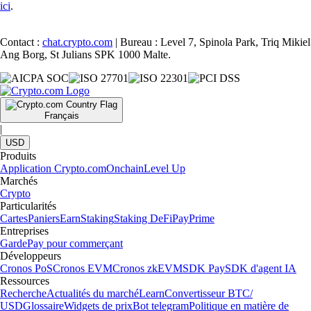
ici
.
Contact :
chat.crypto.com
| Bureau : Level 7, Spinola Park, Triq Mikiel
Ang Borg, St Julians SPK 1000 Malte.
Français
|
USD
Produits
Application Crypto.com
Onchain
Level Up
Marchés
Crypto
Particularités
Cartes
Paniers
Earn
Staking
Staking DeFi
Pay
Prime
Entreprises
Garde
Pay pour commerçant
Développeurs
Cronos PoS
Cronos EVM
Cronos zkEVM
SDK Pay
SDK d'agent IA
Ressources
Recherche
Actualités du marché
Learn
Convertisseur BTC/
USD
Glossaire
Widgets de prix
Bot telegram
Politique en matière de