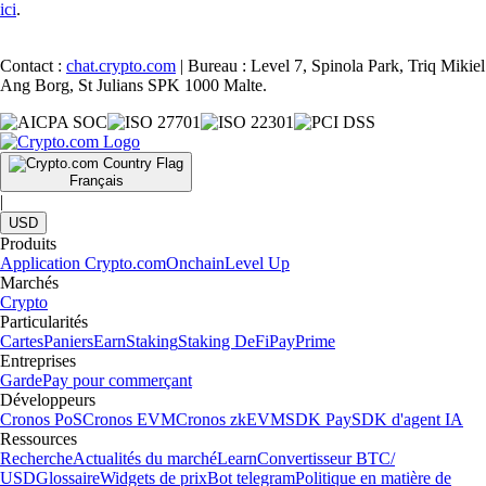
ici
.
Contact :
chat.crypto.com
| Bureau : Level 7, Spinola Park, Triq Mikiel
Ang Borg, St Julians SPK 1000 Malte.
Français
|
USD
Produits
Application Crypto.com
Onchain
Level Up
Marchés
Crypto
Particularités
Cartes
Paniers
Earn
Staking
Staking DeFi
Pay
Prime
Entreprises
Garde
Pay pour commerçant
Développeurs
Cronos PoS
Cronos EVM
Cronos zkEVM
SDK Pay
SDK d'agent IA
Ressources
Recherche
Actualités du marché
Learn
Convertisseur BTC/
USD
Glossaire
Widgets de prix
Bot telegram
Politique en matière de