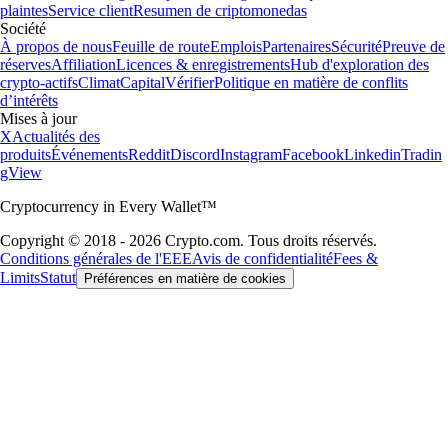
plaintes
Service client
Resumen de criptomonedas
Société
À propos de nous
Feuille de route
Emplois
Partenaires
Sécurité
Preuve de
réserves
Affiliation
Licences & enregistrements
Hub d'exploration des
crypto-actifs
Climat
Capital
Vérifier
Politique en matière de conflits
d’intérêts
Mises à jour
X
Actualités des
produits
Événements
Reddit
Discord
Instagram
Facebook
Linkedin
Tradin
gView
Cryptocurrency in Every Wallet™
Copyright © 2018 - 2026 Crypto.com. Tous droits réservés.
Conditions générales de l'EEE
Avis de confidentialité
Fees &
Limits
Statut
Préférences en matière de cookies