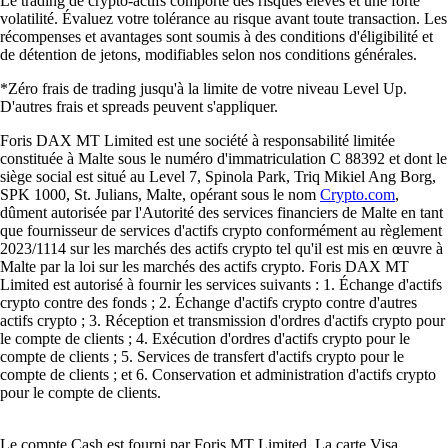
Le trading de crypto-actifs comporte des risques élevés et une forte
volatilité. Évaluez votre tolérance au risque avant toute transaction. Les
récompenses et avantages sont soumis à des conditions d'éligibilité et
de détention de jetons, modifiables selon nos conditions générales.
*Zéro frais de trading jusqu'à la limite de votre niveau Level Up.
D'autres frais et spreads peuvent s'appliquer.
Foris DAX MT Limited est une société à responsabilité limitée
constituée à Malte sous le numéro d'immatriculation C 88392 et dont le
siège social est situé au Level 7, Spinola Park, Triq Mikiel Ang Borg,
SPK 1000, St. Julians, Malte, opérant sous le nom
Crypto.com
,
dûment autorisée par l'Autorité des services financiers de Malte en tant
que fournisseur de services d'actifs crypto conformément au règlement
2023/1114 sur les marchés des actifs crypto tel qu'il est mis en œuvre à
Malte par la loi sur les marchés des actifs crypto. Foris DAX MT
Limited est autorisé à fournir les services suivants : 1. Échange d'actifs
crypto contre des fonds ; 2. Échange d'actifs crypto contre d'autres
actifs crypto ; 3. Réception et transmission d'ordres d'actifs crypto pour
le compte de clients ; 4. Exécution d'ordres d'actifs crypto pour le
compte de clients ; 5. Services de transfert d'actifs crypto pour le
compte de clients ; et 6. Conservation et administration d'actifs crypto
pour le compte de clients.
Le compte Cash est fourni par Foris MT Limited. La carte Visa