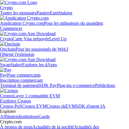
Crypto
Toutes les monnaies
Paniers
Earn
Staking
Application Crypto.com
Pour les utilisateurs du quotidien
Commencer
Crypto
Carte Visa prépayée
Level Up
Onchain
Pour les passionnés de Web3
Obtenir l'extension
Swap
Staker
Explorer les dApps
Pay
Pour commerçants
Inscription commerçant
Terminal de paiement
SDK Pay
Plug-ins e-commerce
Prédictions
Cronos
Layer 1 compatible EVM
Explorez Cronos
Cronos PoS
Cronos EVM
Cronos zkEVM
SDK d'agent IA
Explorer
Affiliation
Institutions
Garde
Crypto.com
À propos de nous
Actualités de la société
Actualités des