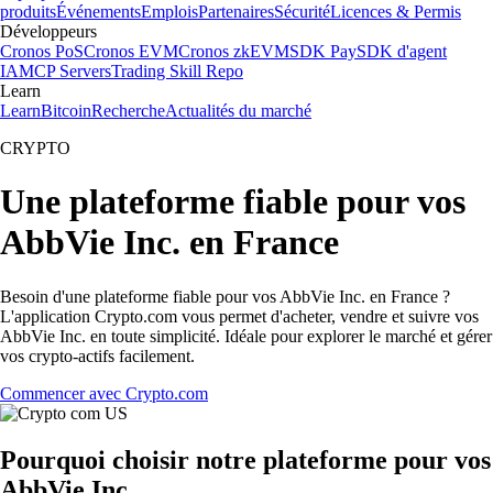
produits
Événements
Emplois
Partenaires
Sécurité
Licences & Permis
Développeurs
Cronos PoS
Cronos EVM
Cronos zkEVM
SDK Pay
SDK d'agent
IA
MCP Servers
Trading Skill Repo
Learn
Learn
Bitcoin
Recherche
Actualités du marché
CRYPTO
Une plateforme fiable pour vos
AbbVie Inc. en France
Besoin d'une plateforme fiable pour vos AbbVie Inc. en France ?
L'application Crypto.com vous permet d'acheter, vendre et suivre vos
AbbVie Inc. en toute simplicité. Idéale pour explorer le marché et gérer
vos crypto-actifs facilement.
Commencer avec Crypto.com
Pourquoi choisir notre plateforme pour vos
AbbVie Inc.