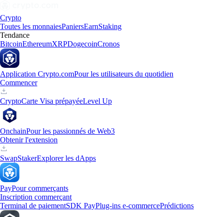
Crypto
Toutes les monnaies
Paniers
Earn
Staking
Tendance
Bitcoin
Ethereum
XRP
Dogecoin
Cronos
Application Crypto.com
Pour les utilisateurs du quotidien
Commencer
Crypto
Carte Visa prépayée
Level Up
Onchain
Pour les passionnés de Web3
Obtenir l'extension
Swap
Staker
Explorer les dApps
Pay
Pour commerçants
Inscription commerçant
Terminal de paiement
SDK Pay
Plug-ins e-commerce
Prédictions