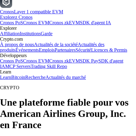
Cronos
Layer 1 compatible EVM
Explorez Cronos
Cronos PoS
Cronos EVM
Cronos zkEVM
SDK d'agent IA
Explorer
Affiliation
Institutions
Garde
Crypto.com
À propos de nous
Actualités de la société
Actualités des
produits
Événements
Emplois
Partenaires
Sécurité
Licences & Permis
Développeurs
Cronos PoS
Cronos EVM
Cronos zkEVM
SDK Pay
SDK d'agent
IA
MCP Servers
Trading Skill Repo
Learn
Learn
Bitcoin
Recherche
Actualités du marché
CRYPTO
Une plateforme fiable pour vos
American Airlines Group, Inc.
en France