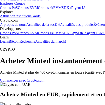
Explorez Cronos
Cronos PoS
Cronos EVM
Cronos zkEVM
SDK d'agent IA
Explorer
Affiliation
Institutions
Garde
Crypto.com
À propos de nous
Actualités de la société
Actualités des produits
Événem
Développeurs
Cronos PoS
Cronos EVM
Cronos zkEVM
SDK Pay
SDK d'agent IA
MC
Learn
Learn
Bitcoin
Recherche
Actualités du marché
CRYPTO
Achetez Minted instantanément 
Achetez Minted et plus de 400 cryptomonnaies en toute sécurité avec l'
Commencer avec Crypto.com
Achetez Minted en EUR, rapidement et en t