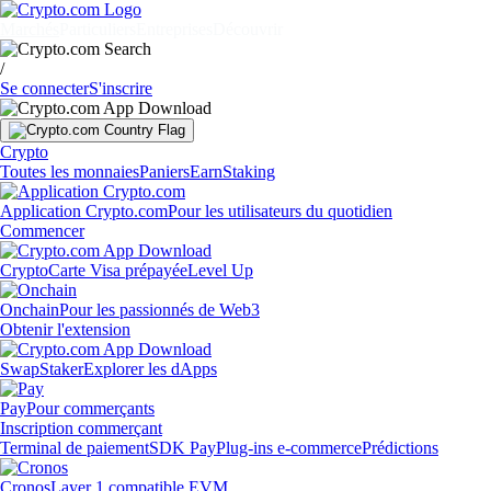
Marchés
Particuliers
Entreprises
Découvrir
/
Se connecter
S'inscrire
Crypto
Toutes les monnaies
Paniers
Earn
Staking
Application Crypto.com
Pour les utilisateurs du quotidien
Commencer
Crypto
Carte Visa prépayée
Level Up
Onchain
Pour les passionnés de Web3
Obtenir l'extension
Swap
Staker
Explorer les dApps
Pay
Pour commerçants
Inscription commerçant
Terminal de paiement
SDK Pay
Plug-ins e-commerce
Prédictions
Cronos
Layer 1 compatible EVM