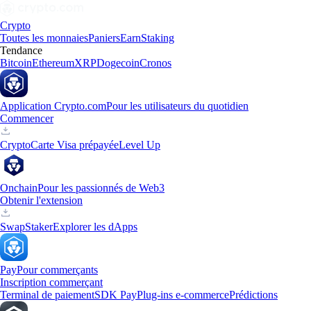
Crypto
Toutes les monnaies
Paniers
Earn
Staking
Tendance
Bitcoin
Ethereum
XRP
Dogecoin
Cronos
Application Crypto.com
Pour les utilisateurs du quotidien
Commencer
Crypto
Carte Visa prépayée
Level Up
Onchain
Pour les passionnés de Web3
Obtenir l'extension
Swap
Staker
Explorer les dApps
Pay
Pour commerçants
Inscription commerçant
Terminal de paiement
SDK Pay
Plug-ins e-commerce
Prédictions