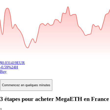
$
0.031419
EUR
-0.59
%
24H
Buy
Commencez en quelques minutes
3 étapes pour acheter MegaETH en France
1