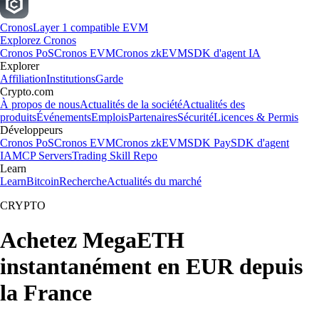
Cronos
Layer 1 compatible EVM
Explorez Cronos
Cronos PoS
Cronos EVM
Cronos zkEVM
SDK d'agent IA
Explorer
Affiliation
Institutions
Garde
Crypto.com
À propos de nous
Actualités de la société
Actualités des
produits
Événements
Emplois
Partenaires
Sécurité
Licences & Permis
Développeurs
Cronos PoS
Cronos EVM
Cronos zkEVM
SDK Pay
SDK d'agent
IA
MCP Servers
Trading Skill Repo
Learn
Learn
Bitcoin
Recherche
Actualités du marché
CRYPTO
Achetez MegaETH
instantanément en EUR depuis
la France