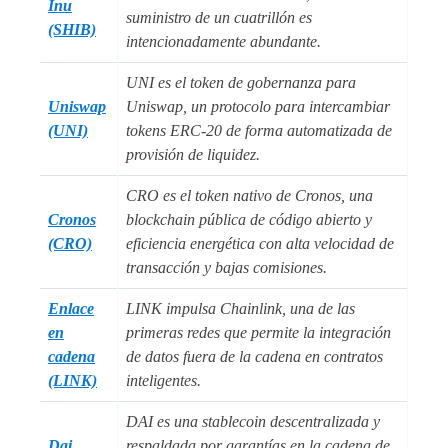
Inu
suministro de un cuatrillón es
(SHIB)
intencionadamente abundante.
UNI es el token de gobernanza para
Uniswap
Uniswap, un protocolo para intercambiar
(UNI)
tokens ERC-20 de forma automatizada de
provisión de liquidez.
CRO es el token nativo de Cronos, una
Cronos
blockchain pública de código abierto y
(CRO)
eficiencia energética con alta velocidad de
transacción y bajas comisiones.
Enlace
LINK impulsa Chainlink, una de las
en
primeras redes que permite la integración
cadena
de datos fuera de la cadena en contratos
(LINK)
inteligentes.
DAI es una stablecoin descentralizada y
Dai
respaldada por garantías en la cadena de