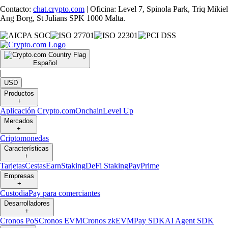
Contacto:
chat.crypto.com
| Oficina: Level 7, Spinola Park, Triq Mikiel
Ang Borg, St Julians SPK 1000 Malta.
Español
|
USD
Productos
+
Aplicación Crypto.com
Onchain
Level Up
Mercados
+
Criptomonedas
Características
+
Tarjetas
Cestas
Earn
Staking
DeFi Staking
Pay
Prime
Empresas
+
Custodia
Pay para comerciantes
Desarrolladores
+
Cronos PoS
Cronos EVM
Cronos zkEVM
Pay SDK
AI Agent SDK