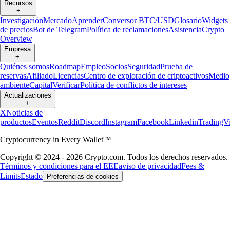
Recursos
+
Investigación
Mercado
Aprender
Conversor BTC/USD
Glosario
Widgets
de precios
Bot de Telegram
Política de reclamaciones
Asistencia
Crypto
Overview
Empresa
+
Quiénes somos
Roadmap
Empleo
Socios
Seguridad
Prueba de
reservas
Afiliado
Licencias
Centro de exploración de criptoactivos
Medio
ambiente
Capital
Verificar
Política de conflictos de intereses
Actualizaciones
+
X
Noticias de
productos
Eventos
Reddit
Discord
Instagram
Facebook
Linkedin
TradingV
Cryptocurrency in Every Wallet™
Copyright © 2024 - 2026 Crypto.com. Todos los derechos reservados.
Términos y condiciones para el EEE
aviso de privacidad
Fees &
Limits
Estado
Preferencias de cookies