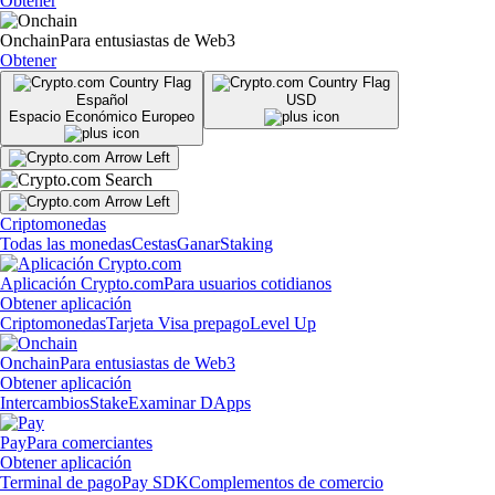
Obtener
Onchain
Para entusiastas de Web3
Obtener
Español
USD
Espacio Económico Europeo
Criptomonedas
Todas las monedas
Cestas
Ganar
Staking
Aplicación Crypto.com
Para usuarios cotidianos
Obtener aplicación
Criptomonedas
Tarjeta Visa prepago
Level Up
Onchain
Para entusiastas de Web3
Obtener aplicación
Intercambios
Stake
Examinar DApps
Pay
Para comerciantes
Obtener aplicación
Terminal de pago
Pay SDK
Complementos de comercio