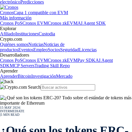
electrónico
Predicciones
Cronos
Capa 1 compatible con EVM
Más información
Cronos PoS
Cronos EVM
Cronos zkEVM
AI Agent SDK
Explorar
Afiliado
Instituciones
Custodia
Crypto.com
Quiénes somos
Noticias
Noticias de
productos
Eventos
Empleo
Socios
Seguridad
Licencias
Desarrolladores
Cronos PoS
Cronos EVM
Cronos zkEVM
Pay SDK
AI Agent
SDK
MCP Servers
Trading Skill Repo
Aprender
Aprender
Bitcoin
Investigación
Mercado
15 MAY 2024
|
INTERMEDIATE
|
5
MIN READ
¿Qué son los tokens ERC-