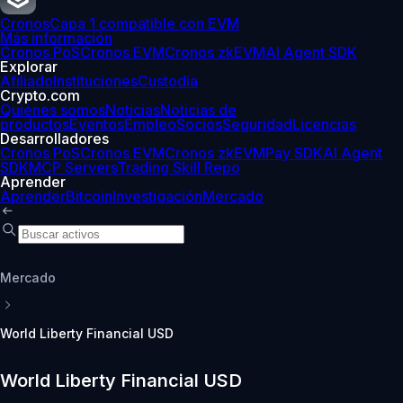
Cronos
Capa 1 compatible con EVM
Más información
Cronos PoS
Cronos EVM
Cronos zkEVM
AI Agent SDK
Explorar
Afiliado
Instituciones
Custodia
Crypto.com
Quiénes somos
Noticias
Noticias de
productos
Eventos
Empleo
Socios
Seguridad
Licencias
Desarrolladores
Cronos PoS
Cronos EVM
Cronos zkEVM
Pay SDK
AI Agent
SDK
MCP Servers
Trading Skill Repo
Aprender
Aprender
Bitcoin
Investigación
Mercado
Mercado
World Liberty Financial USD
World Liberty Financial USD