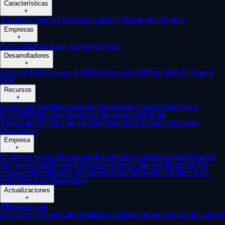
Características
+
Tarjetas
Cestas
Earn
Staking
DeFi Staking
Pay
Prime
Empresas
+
Custodia
Pay para comerciantes
Desarrolladores
+
Cronos PoS
Cronos EVM
Cronos zkEVM
Pay SDK
AI Agent
SDK
Recursos
+
Investigación
Mercado
University
Aprender
Conversor
BTC/USD
Glosario
Widgets de precios
Bot de
Telegram
Política de reclamaciones
Asistencia
Crypto
Overview
Empresa
+
Quiénes somos
Roadmap
Empleo
Socios
Seguridad
Prueba
de reservas
Afiliado
Licencias
Centro de exploración de
criptoactivos
Medio ambiente
Capital
Verificar
Política de
conflictos de intereses
Actualizaciones
+
X
Noticias de
productos
Eventos
Reddit
Discord
Instagram
Facebook
Linked