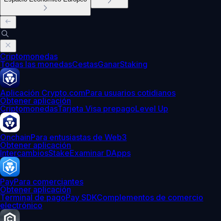
Criptomonedas
Todas las monedas
Cestas
Ganar
Staking
Aplicación Crypto.com
Para usuarios cotidianos
Obtener aplicación
Criptomonedas
Tarjeta Visa prepago
Level Up
Onchain
Para entusiastas de Web3
Obtener aplicación
Intercambios
Stake
Examinar DApps
Pay
Para comerciantes
Obtener aplicación
Terminal de pago
Pay SDK
Complementos de comercio
electrónico