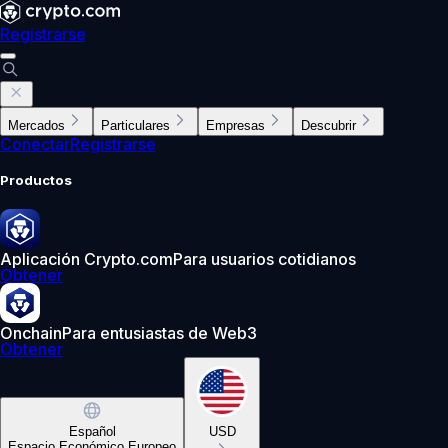
Registrarse
Mercados
Particulares
Empresas
Descubrir
Conectar
Registrarse
Productos
Aplicación Crypto.com
Para usuarios cotidianos
Obtener
Onchain
Para entusiastas de Web3
Obtener
Español
USD
Espacio Económico Europeo