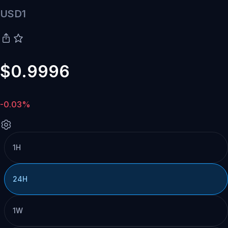
USD1
$0.9996
-0.03%
1H
24H
1W