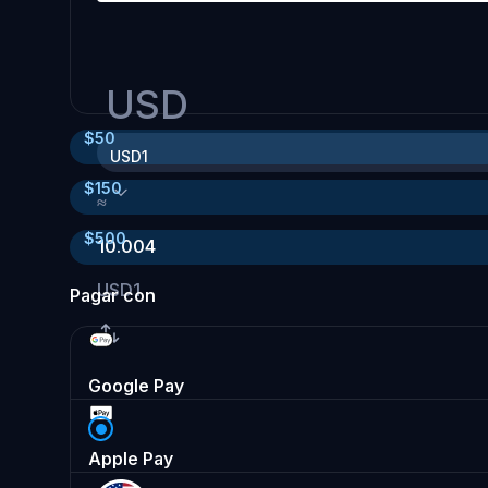
USD
$
50
USD1
$
150
≈
$
500
10.004
USD1
Pagar con
Google Pay
Apple Pay