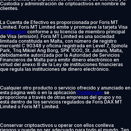
Custodia y administración de criptoactivos en nombre de
clientes.
La Cuenta de Efectivo es proporcionada por Foris MT
Limited. Foris MT Limited emite y promueve la tarjeta Visa
Crypto.com
conforme a su licencia de miembro principal
de Visa (emisión). Foris MT Limited es una sociedad
limitada constituida en Malta, con número de registro
mercantil C 90348 y oficina registrada en Level 7, Spinola
Park, Triq Mikiel Ang Borg, SPK 1000, St. Julians, Malta,
debidamente autorizada por la Autoridad de Servicios
Financieros de Malta para emitir dinero electrónico en
virtud del anexo III de la Ley de instituciones financieras
que regula las instituciones de dinero electrónico.
Cualquier otro producto o servicio ofrecido y anunciado en
esta página web o en la aplicación
Crypto.com
se
proporciona a través de otras empresas del grupo y no
está dentro de los servicios regulados de Foris DAX MT
Limited o Foris MT Limited.
Conservar criptoactivos u operar con ellos conlleva
riesgos y puede no ser adecuado para todo el mundo. Ten