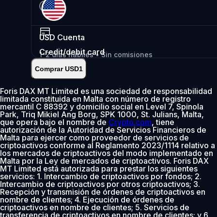
USD
Cuenta
Credit/debit card
1-2 días hábiles • Sin comisiones
Comprar USD1
Instantáneo
•
Depositar
2.99%
Foris DAX MT Limited es una sociedad de responsabilidad
limitada constituida en Malta con número de registro
0 % de comisión los primeros 30 días
mercantil C 88392 y domicilio social en Level 7, Spinola
Park, Triq Mikiel Ang Borg, SPK 1000, St. Julians, Malta,
Añadir
que opera bajo el nombre de
Crypto.com
, tiene
autorización de la Autoridad de Servicios Financieros de
Malta para ejercer como proveedor de servicios de
criptoactivos conforme al Reglamento 2023/1114 relativo a
los mercados de criptoactivos del modo implementado en
Malta por la Ley de mercados de criptoactivos. Foris DAX
MT Limited está autorizada para prestar los siguientes
servicios: 1. Intercambio de criptoactivos por fondos; 2.
Intercambio de criptoactivos por otros criptoactivos; 3.
Recepción y transmisión de órdenes de criptoactivos en
nombre de clientes; 4. Ejecución de órdenes de
criptoactivos en nombre de clientes; 5. Servicios de
transferencia de criptoactivos en nombre de clientes; y 6.