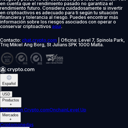
en cuenta que el rendimiento pasado no garantiza el
rendimiento futuro. Considera cuidadosamente si invertir
en criptoactivos es adecuado para ti según tu situación
financiera y tolerancia al riesgo. Puedes encontrar más
información sobre los riesgos asociados con operar o
conservar criptoactivos
aquí
.
Contacto:
chat.crypto.com
| Oficina: Level 7, Spinola Park,
Triq Mikiel Ang Borg, St Julians SPK 1000 Malta.
Español
|
USD
Productos
+
Aplicación Crypto.com
Onchain
Level Up
Mercados
+
Criptomonedas