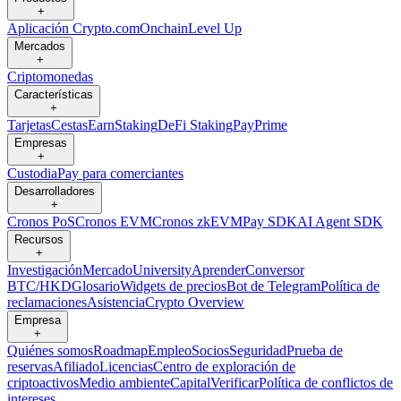
+
Aplicación Crypto.com
Onchain
Level Up
Mercados
+
Criptomonedas
Características
+
Tarjetas
Cestas
Earn
Staking
DeFi Staking
Pay
Prime
Empresas
+
Custodia
Pay para comerciantes
Desarrolladores
+
Cronos PoS
Cronos EVM
Cronos zkEVM
Pay SDK
AI Agent SDK
Recursos
+
Investigación
Mercado
University
Aprender
Conversor
BTC/HKD
Glosario
Widgets de precios
Bot de Telegram
Política de
reclamaciones
Asistencia
Crypto Overview
Empresa
+
Quiénes somos
Roadmap
Empleo
Socios
Seguridad
Prueba de
reservas
Afiliado
Licencias
Centro de exploración de
criptoactivos
Medio ambiente
Capital
Verificar
Política de conflictos de
intereses