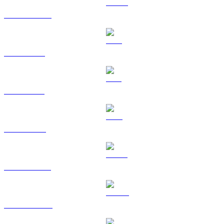
USDC a HKD
XRP a HKD
SOL a HKD
TRX a HKD
HYPE a HKD
DOGE a HKD