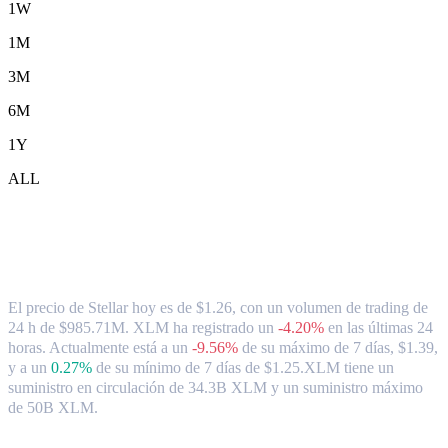
1W
1M
3M
6M
1Y
ALL
Tipo de cambio y datos del mercado de
Stellar ( XLM ) a HKD
El precio de Stellar hoy es de $1.26, con un volumen de trading de
24 h de $985.71M. XLM ha registrado un
-4.20%
en las últimas 24
horas.
Actualmente está a un
-9.56%
de su máximo de 7 días, $1.39,
y a un
0.27%
de su mínimo de 7 días de $1.25.
XLM tiene un
suministro en circulación de 34.3B XLM y un suministro máximo
de 50B XLM.
Pares de conversión de Stellar populares