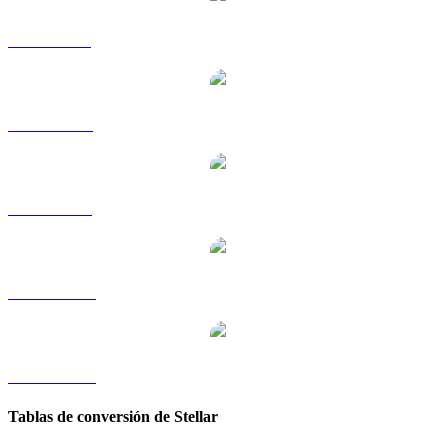
XLM a GBP
XLM a RUB
XLM a SGD
XLM a TWD
XLM a KRW
Tablas de conversión de Stellar