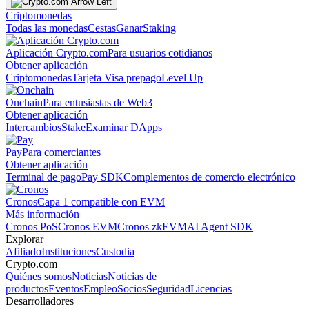
Criptomonedas
Todas las monedas
Cestas
Ganar
Staking
Aplicación Crypto.com
Para usuarios cotidianos
Obtener aplicación
Criptomonedas
Tarjeta Visa prepago
Level Up
Onchain
Para entusiastas de Web3
Obtener aplicación
Intercambios
Stake
Examinar DApps
Pay
Para comerciantes
Obtener aplicación
Terminal de pago
Pay SDK
Complementos de comercio electrónico
Cronos
Capa 1 compatible con EVM
Más información
Cronos PoS
Cronos EVM
Cronos zkEVM
AI Agent SDK
Explorar
Afiliado
Instituciones
Custodia
Crypto.com
Quiénes somos
Noticias
Noticias de
productos
Eventos
Empleo
Socios
Seguridad
Licencias
Desarrolladores