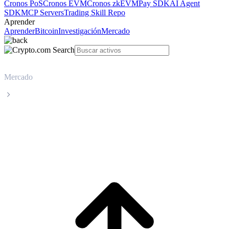
Cronos PoS
Cronos EVM
Cronos zkEVM
Pay SDK
AI Agent
SDK
MCP Servers
Trading Skill Repo
Aprender
Aprender
Bitcoin
Investigación
Mercado
Mercado
Stellar
Precio en tiempo real de Stellar XLM