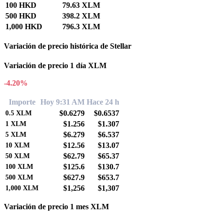
100 HKD
79.63 XLM
500 HKD
398.2 XLM
1,000 HKD
796.3 XLM
Variación de precio histórica de Stellar
Variación de precio 1 día XLM
-4.20%
Importe
Hoy 9:31 AM
Hace 24 h
$0.6279
$0.6537
0.5
XLM
$1.256
$1.307
1
XLM
$6.279
$6.537
5
XLM
$12.56
$13.07
10
XLM
$62.79
$65.37
50
XLM
$125.6
$130.7
100
XLM
$627.9
$653.7
500
XLM
$1,256
$1,307
1,000
XLM
Variación de precio 1 mes XLM