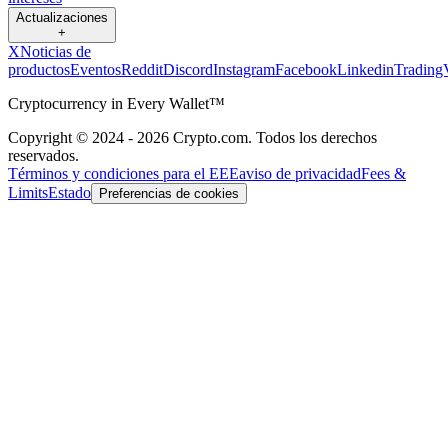
Actualizaciones
+
X
Noticias de
productos
Eventos
Reddit
Discord
Instagram
Facebook
Linkedin
Trading
Cryptocurrency in Every Wallet™
Copyright © 2024 - 2026 Crypto.com. Todos los derechos
reservados.
Términos y condiciones para el EEE
aviso de privacidad
Fees &
Limits
Estado
Preferencias de cookies