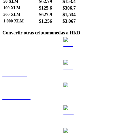
$62.79
$153.4
50
XLM
$125.6
$306.7
100
XLM
$627.9
$1,534
500
XLM
$1,256
$3,067
1,000
XLM
Convertir otras criptomonedas a HKD
BTC a HKD
ETH a HKD
USDT a HKD
BNB a HKD