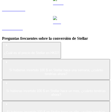
USDS a HKD
LEO a HKD
Preguntas frecuentes sobre la conversión de Stellar
¿Cuál es el precio de Stellar en HKD?
Si hubieras invertido 100 $ en Stellar hace una semana, ¿cuánto
tendrías ahora?
Si hubieras invertido 100 $ en Stellar hace un mes, ¿cuánto tendrías
ahora?
Si hubieras invertido 100 $ en Stellar hace un año, ¿cuánto tendrías