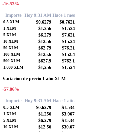
-16.53%
Importe
Hoy 9:31 AM
Hace 1 mes
$0.6279
$0.7621
0.5
XLM
$1.256
$1.524
1
XLM
$6.279
$7.621
5
XLM
$12.56
$15.24
10
XLM
$62.79
$76.21
50
XLM
$125.6
$152.4
100
XLM
$627.9
$762.1
500
XLM
$1,256
$1,524
1,000
XLM
Variación de precio 1 año XLM
-57.86%
Importe
Hoy 9:31 AM
Hace 1 año
$0.6279
$1.534
0.5
XLM
$1.256
$3.067
1
XLM
$6.279
$15.34
5
XLM
$12.56
$30.67
10
XLM