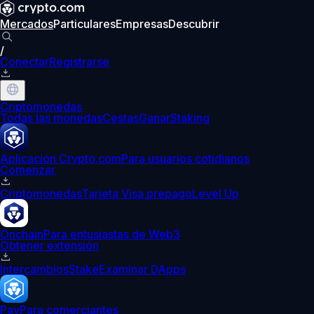
Mercados
Particulares
Empresas
Descubrir
/
Conectar
Registrarse
Criptomonedas
Todas las monedas
Cestas
Ganar
Staking
Aplicación Crypto.com
Para usuarios cotidianos
Comenzar
Criptomonedas
Tarjeta Visa prepago
Level Up
Onchain
Para entusiastas de Web3
Obtener extensión
Intercambios
Stake
Examinar DApps
Pay
Para comerciantes