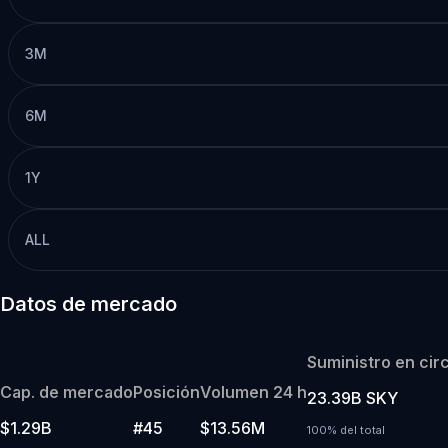
3M
6M
1Y
ALL
Datos de mercado
Suministro en cir
Cap. de mercado
Posición
Volumen 24 h
23.39B SKY
$1.29B
#45
$13.56M
100% del total