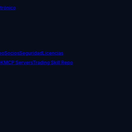
trónico
eo
Socios
Seguridad
Licencias
DK
MCP Servers
Trading Skill Repo