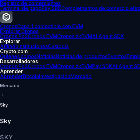
Registro de comerciantes
Terminal de pago
Pay SDK
Complementos de comercio elec
Cronos
Capa 1 compatible con EVM
Explorar Cronos
Cronos PoS
Cronos EVM
Cronos zkEVM
AI Agent SDK
Explorar
Afiliado
Instituciones
Custodia
Crypto.com
Quiénes somos
Noticias
Noticias de productos
Eventos
Empl
Desarrolladores
Cronos PoS
Cronos EVM
Cronos zkEVM
Pay SDK
AI Agent S
Aprender
Aprender
Bitcoin
Investigación
Mercado
Mercado
Sky
Sky
SKY