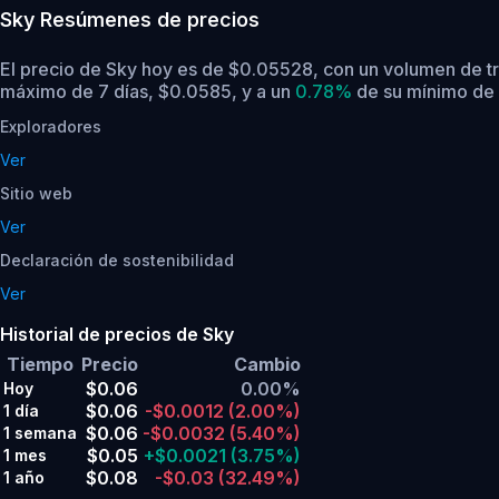
Sky
Resúmenes de precios
El precio de Sky hoy es de $0.05528, con un volumen de t
máximo de 7 días, $0.0585,
y a un
0.78%
de su mínimo de 
Exploradores
Ver
Sitio web
Ver
Declaración de sostenibilidad
Ver
Historial de precios de Sky
Tiempo
Precio
Cambio
$0.06
0.00%
Hoy
$0.06
-$0.0012
(2.00%)
1 día
$0.06
-$0.0032
(5.40%)
1 semana
$0.05
+$0.0021
(3.75%)
1 mes
$0.08
-$0.03
(32.49%)
1 año