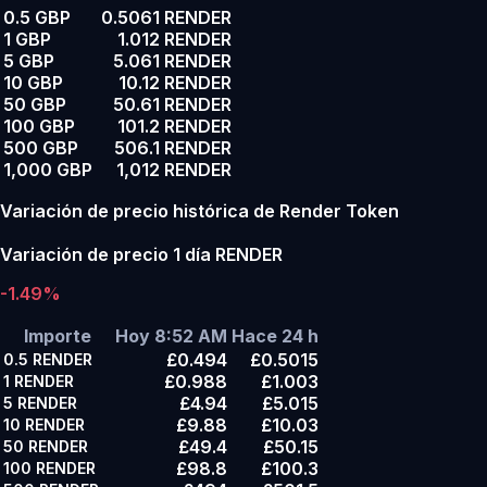
0.5 GBP
0.5061 RENDER
1 GBP
1.012 RENDER
5 GBP
5.061 RENDER
10 GBP
10.12 RENDER
50 GBP
50.61 RENDER
100 GBP
101.2 RENDER
500 GBP
506.1 RENDER
1,000 GBP
1,012 RENDER
Variación de precio histórica de Render Token
Variación de precio 1 día RENDER
-1.49%
Importe
Hoy 8:52 AM
Hace 24 h
£0.494
£0.5015
0.5
RENDER
£0.988
£1.003
1
RENDER
£4.94
£5.015
5
RENDER
£9.88
£10.03
10
RENDER
£49.4
£50.15
50
RENDER
£98.8
£100.3
100
RENDER