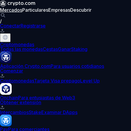
Mercados
Particulares
Empresas
Descubrir
/
Conectar
Registrarse
Criptomonedas
Todas las monedas
Cestas
Ganar
Staking
Aplicación Crypto.com
Para usuarios cotidianos
Comenzar
Criptomonedas
Tarjeta Visa prepago
Level Up
Onchain
Para entusiastas de Web3
Obtener extensión
Intercambios
Stake
Examinar DApps
Pay
Para comerciantes