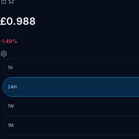
£0.988
-1.49%
1H
24H
1W
1M