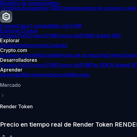
Registro de comerciantes
Terminal de pago
Pay SDK
Complementos de comercio elec
Cronos
Capa 1 compatible con EVM
Explorar Cronos
Cronos PoS
Cronos EVM
Cronos zkEVM
AI Agent SDK
Explorar
Afiliado
Instituciones
Custodia
Crypto.com
Quiénes somos
Noticias
Noticias de productos
Eventos
Empl
Desarrolladores
Cronos PoS
Cronos EVM
Cronos zkEVM
Pay SDK
AI Agent S
Aprender
Aprender
Bitcoin
Investigación
Mercado
Mercado
Render Token
Precio en tiempo real de Render Token RENDE