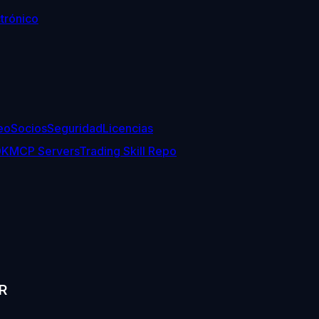
trónico
eo
Socios
Seguridad
Licencias
DK
MCP Servers
Trading Skill Repo
R