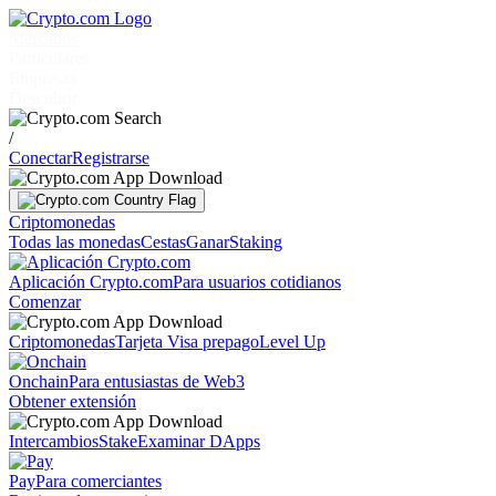
Mercados
Particulares
Empresas
Descubrir
/
Conectar
Registrarse
Criptomonedas
Todas las monedas
Cestas
Ganar
Staking
Aplicación Crypto.com
Para usuarios cotidianos
Comenzar
Criptomonedas
Tarjeta Visa prepago
Level Up
Onchain
Para entusiastas de Web3
Obtener extensión
Intercambios
Stake
Examinar DApps
Pay
Para comerciantes