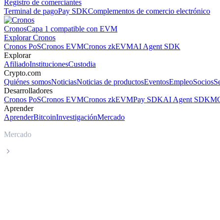
Registro de comerciantes
Terminal de pago
Pay SDK
Complementos de comercio electrónico
Cronos
Capa 1 compatible con EVM
Explorar Cronos
Cronos PoS
Cronos EVM
Cronos zkEVM
AI Agent SDK
Explorar
Afiliado
Instituciones
Custodia
Crypto.com
Quiénes somos
Noticias
Noticias de productos
Eventos
Empleo
Socios
S
Desarrolladores
Cronos PoS
Cronos EVM
Cronos zkEVM
Pay SDK
AI Agent SDK
MC
Aprender
Aprender
Bitcoin
Investigación
Mercado
Mercado
PAX Gold
Precio en tiempo real de PAX Gold PAXG