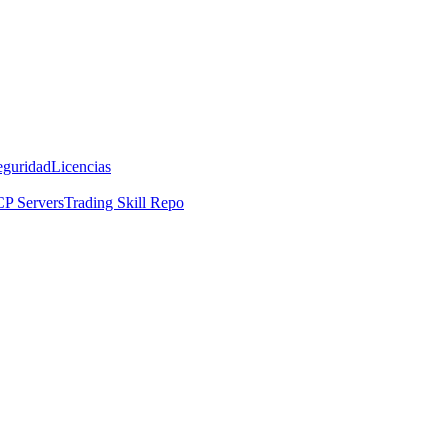
eguridad
Licencias
P Servers
Trading Skill Repo