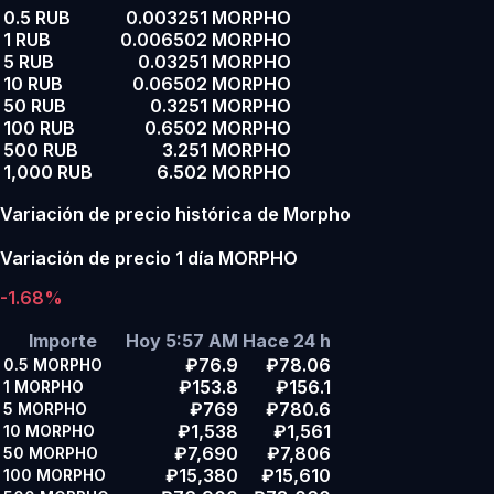
0.5 RUB
0.003251 MORPHO
1 RUB
0.006502 MORPHO
5 RUB
0.03251 MORPHO
10 RUB
0.06502 MORPHO
50 RUB
0.3251 MORPHO
100 RUB
0.6502 MORPHO
500 RUB
3.251 MORPHO
1,000 RUB
6.502 MORPHO
Variación de precio histórica de Morpho
Variación de precio 1 día MORPHO
-1.68%
Importe
Hoy 5:57 AM
Hace 24 h
₽76.9
₽78.06
0.5
MORPHO
₽153.8
₽156.1
1
MORPHO
₽769
₽780.6
5
MORPHO
₽1,538
₽1,561
10
MORPHO
₽7,690
₽7,806
50
MORPHO
₽15,380
₽15,610
100
MORPHO