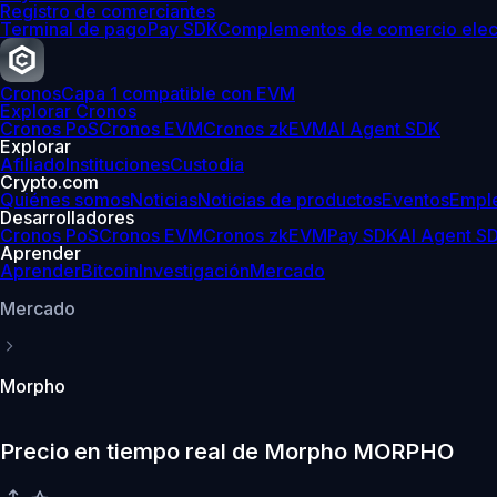
Registro de comerciantes
Terminal de pago
Pay SDK
Complementos de comercio elec
Cronos
Capa 1 compatible con EVM
Explorar Cronos
Cronos PoS
Cronos EVM
Cronos zkEVM
AI Agent SDK
Explorar
Afiliado
Instituciones
Custodia
Crypto.com
Quiénes somos
Noticias
Noticias de productos
Eventos
Empl
Desarrolladores
Cronos PoS
Cronos EVM
Cronos zkEVM
Pay SDK
AI Agent S
Aprender
Aprender
Bitcoin
Investigación
Mercado
Mercado
Morpho
Precio en tiempo real de Morpho MORPHO