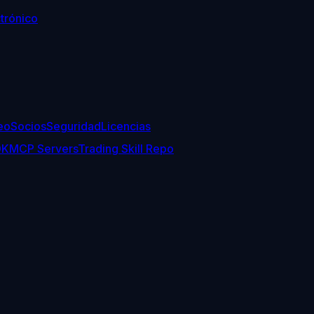
trónico
eo
Socios
Seguridad
Licencias
DK
MCP Servers
Trading Skill Repo