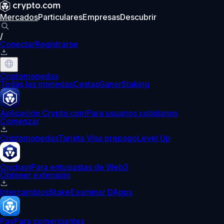
Mercados
Particulares
Empresas
Descubrir
/
Conectar
Registrarse
Criptomonedas
Todas las monedas
Cestas
Ganar
Staking
Aplicación Crypto.com
Para usuarios cotidianos
Comenzar
Criptomonedas
Tarjeta Visa prepago
Level Up
Onchain
Para entusiastas de Web3
Obtener extensión
Intercambios
Stake
Examinar DApps
Pay
Para comerciantes