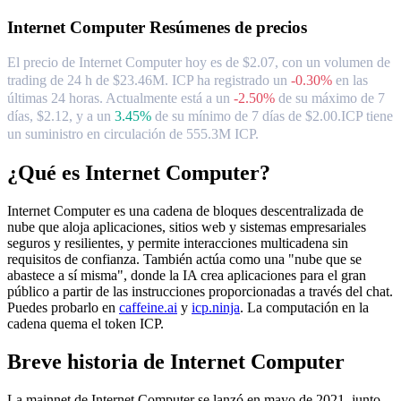
Internet Computer
Resúmenes de precios
El precio de Internet Computer hoy es de $2.07, con un volumen de
trading de 24 h de $23.46M. ICP ha registrado un
-0.30%
en las
últimas 24 horas.
Actualmente está a un
-2.50%
de su máximo de 7
días, $2.12,
y a un
3.45%
de su mínimo de 7 días de $2.00.
ICP tiene
un suministro en circulación de 555.3M ICP.
¿Qué es Internet Computer?
Internet Computer es una cadena de bloques descentralizada de
nube que aloja aplicaciones, sitios web y sistemas empresariales
seguros y resilientes, y permite interacciones multicadena sin
requisitos de confianza. También actúa como una "nube que se
abastece a sí misma", donde la IA crea aplicaciones para el gran
público a partir de las instrucciones proporcionadas a través del chat.
Puedes probarlo en
caffeine.ai
y
icp.ninja
. La computación en la
cadena quema el token ICP.
Breve historia de Internet Computer
La mainnet de Internet Computer se lanzó en mayo de 2021, junto