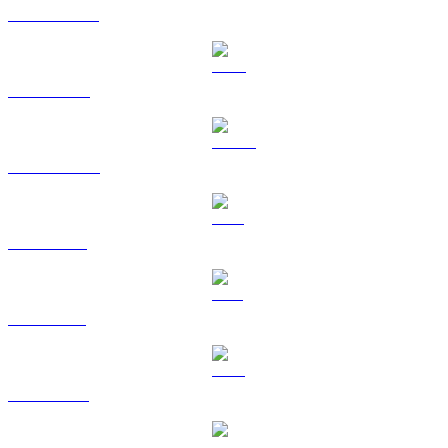
USDT a USD
BNB a USD
USDC a USD
XRP a USD
SOL a USD
TRX a USD