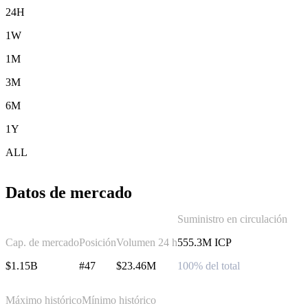
24H
1W
1M
3M
6M
1Y
ALL
Datos de mercado
Suministro en circulación
Cap. de mercado
Posición
Volumen 24 h
555.3M ICP
$1.15B
#47
$23.46M
100% del total
Máximo histórico
Mínimo histórico