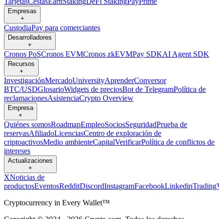
Tarjetas
Cestas
Earn
Staking
DeFi Staking
Pay
Prime
Empresas
+
Custodia
Pay para comerciantes
Desarrolladores
+
Cronos PoS
Cronos EVM
Cronos zkEVM
Pay SDK
AI Agent SDK
Recursos
+
Investigación
Mercado
University
Aprender
Conversor
BTC/USD
Glosario
Widgets de precios
Bot de Telegram
Política de
reclamaciones
Asistencia
Crypto Overview
Empresa
+
Quiénes somos
Roadmap
Empleo
Socios
Seguridad
Prueba de
reservas
Afiliado
Licencias
Centro de exploración de
criptoactivos
Medio ambiente
Capital
Verificar
Política de conflictos de
intereses
Actualizaciones
+
X
Noticias de
productos
Eventos
Reddit
Discord
Instagram
Facebook
Linkedin
Trading
Cryptocurrency in Every Wallet™