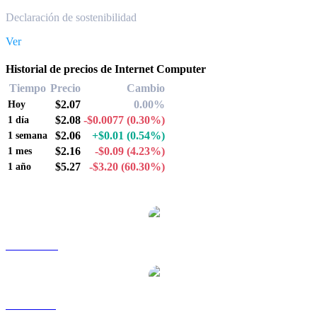
Declaración de sostenibilidad
Ver
Historial de precios de Internet Computer
Tiempo
Precio
Cambio
$2.07
0.00%
Hoy
$2.08
-$0.0077
(0.30%)
1 día
$2.06
+$0.01
(0.54%)
1 semana
$2.16
-$0.09
(4.23%)
1 mes
$5.27
-$3.20
(60.30%)
1 año
Pares de conversión de Internet Computer populares
ICP a AUD
ICP a BRL