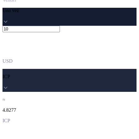
Una vez
USD
ICP
≈
4.8277
ICP