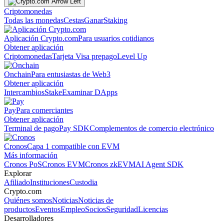
Criptomonedas
Todas las monedas
Cestas
Ganar
Staking
Aplicación Crypto.com
Para usuarios cotidianos
Obtener aplicación
Criptomonedas
Tarjeta Visa prepago
Level Up
Onchain
Para entusiastas de Web3
Obtener aplicación
Intercambios
Stake
Examinar DApps
Pay
Para comerciantes
Obtener aplicación
Terminal de pago
Pay SDK
Complementos de comercio electrónico
Cronos
Capa 1 compatible con EVM
Más información
Cronos PoS
Cronos EVM
Cronos zkEVM
AI Agent SDK
Explorar
Afiliado
Instituciones
Custodia
Crypto.com
Quiénes somos
Noticias
Noticias de
productos
Eventos
Empleo
Socios
Seguridad
Licencias
Desarrolladores