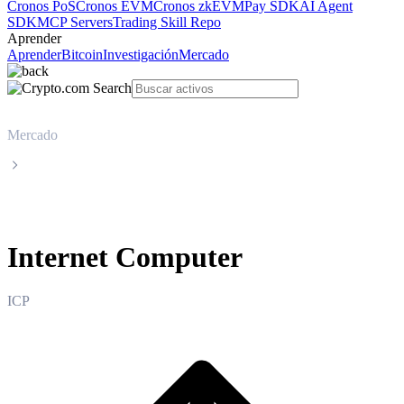
Cronos PoS
Cronos EVM
Cronos zkEVM
Pay SDK
AI Agent
SDK
MCP Servers
Trading Skill Repo
Aprender
Aprender
Bitcoin
Investigación
Mercado
Mercado
Internet Computer
Internet Computer
ICP