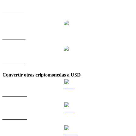
ICP a SGD
ICP a TWD
ICP a KRW
Convertir otras criptomonedas a USD
BTC a USD
ETH a USD