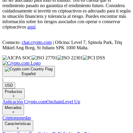
no ser adecuado para todo el mundo. Ten en cuenta que el
rendimiento pasado no garantiza el rendimiento futuro. Considera
cuidadosamente si invertir en criptoactivos es adecuado para ti según
tu situación financiera y tolerancia al riesgo. Puedes encontrar más
información sobre los riesgos asociados con operar o conservar
criptoactivos
aquí
.
Contacto:
chat.crypto.com
| Oficina: Level 7, Spinola Park, Triq
Mikiel Ang Borg, St Julians SPK 1000 Malta.
Español
|
USD
Productos
+
Aplicación Crypto.com
Onchain
Level Up
Mercados
+
Criptomonedas
Características
+