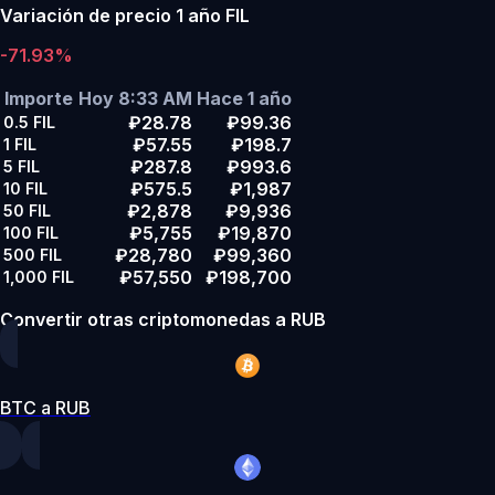
Variación de precio 1 año FIL
-71.93%
Importe
Hoy 8:33 AM
Hace 1 año
₽28.78
₽99.36
0.5
FIL
₽57.55
₽198.7
1
FIL
₽287.8
₽993.6
5
FIL
₽575.5
₽1,987
10
FIL
₽2,878
₽9,936
50
FIL
₽5,755
₽19,870
100
FIL
₽28,780
₽99,360
500
FIL
₽57,550
₽198,700
1,000
FIL
Convertir otras criptomonedas a RUB
BTC a RUB