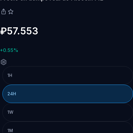
₽57.553
+0.55%
1H
24H
1W
1M