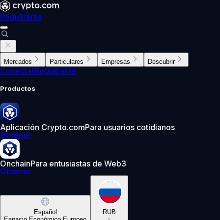
Registrarse
Mercados
Particulares
Empresas
Descubrir
Conectar
Registrarse
Productos
Aplicación Crypto.com
Para usuarios cotidianos
Obtener
Onchain
Para entusiastas de Web3
Obtener
Español
RUB
Espacio Económico Europeo