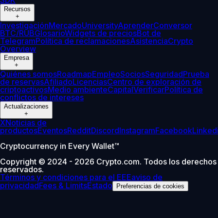
Recursos
+
Investigación
Mercado
University
Aprender
Conversor
BTC/RUB
Glosario
Widgets de precios
Bot de
Telegram
Política de reclamaciones
Asistencia
Crypto
Overview
Empresa
+
Quiénes somos
Roadmap
Empleo
Socios
Seguridad
Prueba
de reservas
Afiliado
Licencias
Centro de exploración de
criptoactivos
Medio ambiente
Capital
Verificar
Política de
conflictos de intereses
Actualizaciones
+
X
Noticias de
productos
Eventos
Reddit
Discord
Instagram
Facebook
Linked
Cryptocurrency in Every Wallet™
Copyright © 2024 - 2026 Crypto.com. Todos los derechos
reservados.
Términos y condiciones para el EEE
aviso de
privacidad
Fees & Limits
Estado
Preferencias de cookies