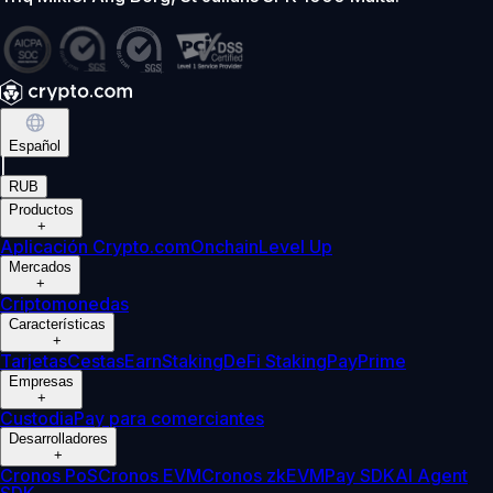
Español
|
RUB
Productos
+
Aplicación Crypto.com
Onchain
Level Up
Mercados
+
Criptomonedas
Características
+
Tarjetas
Cestas
Earn
Staking
DeFi Staking
Pay
Prime
Empresas
+
Custodia
Pay para comerciantes
Desarrolladores
+
Cronos PoS
Cronos EVM
Cronos zkEVM
Pay SDK
AI Agent
SDK