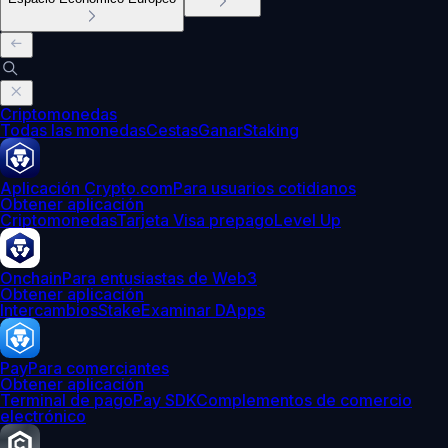
Criptomonedas
Todas las monedas
Cestas
Ganar
Staking
Aplicación Crypto.com
Para usuarios cotidianos
Obtener aplicación
Criptomonedas
Tarjeta Visa prepago
Level Up
Onchain
Para entusiastas de Web3
Obtener aplicación
Intercambios
Stake
Examinar DApps
Pay
Para comerciantes
Obtener aplicación
Terminal de pago
Pay SDK
Complementos de comercio
electrónico