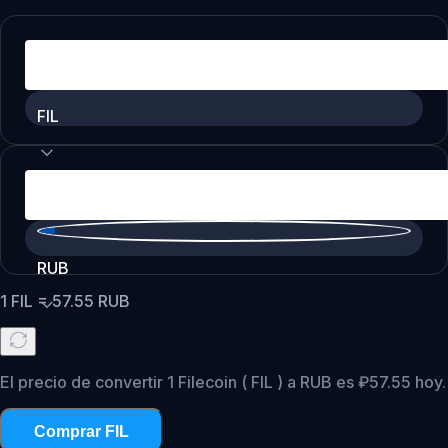
FIL
RUB
1
FIL
=
57.55
RUB
El precio de convertir 1 Filecoin ( FIL ) a RUB es ₽57.55 hoy.
Comprar FIL