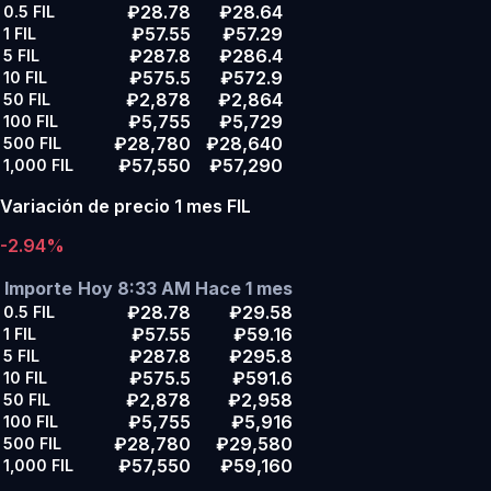
₽28.78
₽28.64
0.5
FIL
₽57.55
₽57.29
1
FIL
₽287.8
₽286.4
5
FIL
₽575.5
₽572.9
10
FIL
₽2,878
₽2,864
50
FIL
₽5,755
₽5,729
100
FIL
₽28,780
₽28,640
500
FIL
₽57,550
₽57,290
1,000
FIL
Variación de precio 1 mes FIL
-2.94%
Importe
Hoy 8:33 AM
Hace 1 mes
₽28.78
₽29.58
0.5
FIL
₽57.55
₽59.16
1
FIL
₽287.8
₽295.8
5
FIL
₽575.5
₽591.6
10
FIL
₽2,878
₽2,958
50
FIL
₽5,755
₽5,916
100
FIL
₽28,780
₽29,580
500
FIL
₽57,550
₽59,160
1,000
FIL