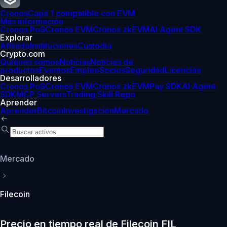
Cronos
Capa 1 compatible con EVM
Más información
Cronos PoS
Cronos EVM
Cronos zkEVM
AI Agent SDK
Explorar
Afiliado
Instituciones
Custodia
Crypto.com
Quiénes somos
Noticias
Noticias de
productos
Eventos
Empleo
Socios
Seguridad
Licencias
Desarrolladores
Cronos PoS
Cronos EVM
Cronos zkEVM
Pay SDK
AI Agent
SDK
MCP Servers
Trading Skill Repo
Aprender
Aprender
Bitcoin
Investigación
Mercado
Mercado
Filecoin
Precio en tiempo real de Filecoin FIL