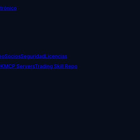
trónico
eo
Socios
Seguridad
Licencias
DK
MCP Servers
Trading Skill Repo