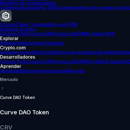
Registro de comerciantes
Terminal de pago
Pay SDK
Complementos de comercio elec
Cronos
Capa 1 compatible con EVM
Explorar Cronos
Cronos PoS
Cronos EVM
Cronos zkEVM
AI Agent SDK
Explorar
Afiliado
Instituciones
Custodia
Crypto.com
Quiénes somos
Noticias
Noticias de productos
Eventos
Empl
Desarrolladores
Cronos PoS
Cronos EVM
Cronos zkEVM
Pay SDK
AI Agent S
Aprender
Aprender
Bitcoin
Investigación
Mercado
Mercado
Curve DAO Token
Curve DAO Token
CRV