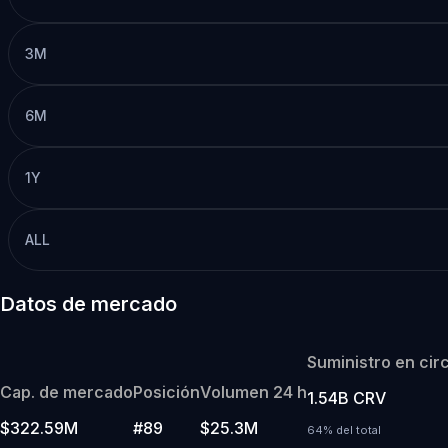
3M
6M
1Y
ALL
Datos de mercado
Suministro en cir
Cap. de mercado
Posición
Volumen 24 h
1.54B CRV
$322.59M
#89
$25.3M
64% del total