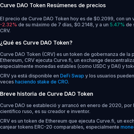
Curve DAO Token
Resúmenes de precios
El precio de Curve DAO Token hoy es de $0.2099, con un 
-2.32%
de su máximo de 7 días, $0.2148,
y a un
5.47%
de 
CRV.
¿Qué es Curve DAO Token?
Curve DAO Token (CRV) es un token de gobernanza de la 
Ethereum, CRV ejecuta Curve.fi, un exchange descentrali
especialmente monedas estables (como USDC y DAI) y tok
CRV ya está disponible en
DeFi Swap
y los usuarios pueden
veces
haciendo stake de CRO
.
Breve historia de Curve DAO Token
Curve DAO se estableció y arrancó en enero de 2020, por lo
científico ruso, es su creador e inventor.
CRV es un token de Ethereum que ejecuta Curve.fi, un exc
canjear tokens ERC-20 comparables, especialmente
moned