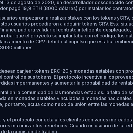
el 13 de agosto de 2020, un desarrollador desconocido con
ador pagó 19,9 ETH (8000 dólares) por instalar los contrato
usuarios empezaron a realizar stakes con los tokens yCRV,
stos usuarios procedieron a adquirir tokens CRV. Esta situ
 Finance pudiera validar el contrato inteligente desplega
probar que el proyecto se implantaba con el código, los da
 lanzamiento de CRV debido al impulso que estaba recibiend
 3030 millones.
e desean canjear tokens ERC-20 y monedas estables con pro
el control de sus tokens. El protocolo incentiva a los prove
rdidas impermanentes y aumentar la probabilidad de rentabi
l en la comunidad de las monedas estables: la falta de ser
ada en monedas estables vinculadas a monedas nacionales y
 por tanto, actúa como nexo de unión entre las monedas es
y el protocolo conecta a los clientes con varios mercados d
ores maximizar los beneficios. Cuando un usuario de la red
de la comisión de trading.