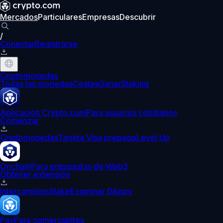
Mercados
Particulares
Empresas
Descubrir
/
Conectar
Registrarse
Criptomonedas
Todas las monedas
Cestas
Ganar
Staking
Aplicación Crypto.com
Para usuarios cotidianos
Comenzar
Criptomonedas
Tarjeta Visa prepago
Level Up
Onchain
Para entusiastas de Web3
Obtener extensión
Intercambios
Stake
Examinar DApps
Pay
Para comerciantes