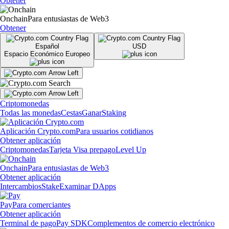
Obtener
Onchain
Para entusiastas de Web3
Obtener
Español
USD
Espacio Económico Europeo
Criptomonedas
Todas las monedas
Cestas
Ganar
Staking
Aplicación Crypto.com
Para usuarios cotidianos
Obtener aplicación
Criptomonedas
Tarjeta Visa prepago
Level Up
Onchain
Para entusiastas de Web3
Obtener aplicación
Intercambios
Stake
Examinar DApps
Pay
Para comerciantes
Obtener aplicación
Terminal de pago
Pay SDK
Complementos de comercio electrónico