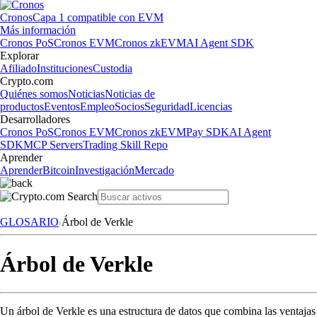
Cronos
Capa 1 compatible con EVM
Más información
Cronos PoS
Cronos EVM
Cronos zkEVM
AI Agent SDK
Explorar
Afiliado
Instituciones
Custodia
Crypto.com
Quiénes somos
Noticias
Noticias de
productos
Eventos
Empleo
Socios
Seguridad
Licencias
Desarrolladores
Cronos PoS
Cronos EVM
Cronos zkEVM
Pay SDK
AI Agent
SDK
MCP Servers
Trading Skill Repo
Aprender
Aprender
Bitcoin
Investigación
Mercado
GLOSARIO
Árbol de Verkle
Árbol de Verkle
Un árbol de Verkle es una estructura de datos que combina las ventajas