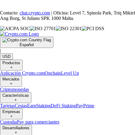
Contacto:
chat.crypto.com
| Oficina: Level 7, Spinola Park, Triq Mikiel
Ang Borg, St Julians SPK 1000 Malta.
Español
|
USD
Productos
+
Aplicación Crypto.com
Onchain
Level Up
Mercados
+
Criptomonedas
Características
+
Tarjetas
Cestas
Earn
Staking
DeFi Staking
Pay
Prime
Empresas
+
Custodia
Pay para comerciantes
Desarrolladores
+