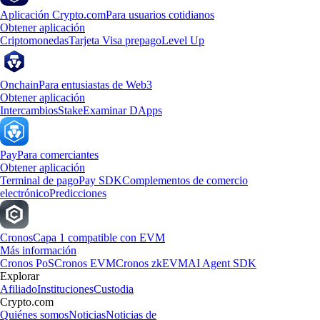
Aplicación Crypto.com
Para usuarios cotidianos
Obtener aplicación
Criptomonedas
Tarjeta Visa prepago
Level Up
Onchain
Para entusiastas de Web3
Obtener aplicación
Intercambios
Stake
Examinar DApps
Pay
Para comerciantes
Obtener aplicación
Terminal de pago
Pay SDK
Complementos de comercio
electrónico
Predicciones
Cronos
Capa 1 compatible con EVM
Más información
Cronos PoS
Cronos EVM
Cronos zkEVM
AI Agent SDK
Explorar
Afiliado
Instituciones
Custodia
Crypto.com
Quiénes somos
Noticias
Noticias de