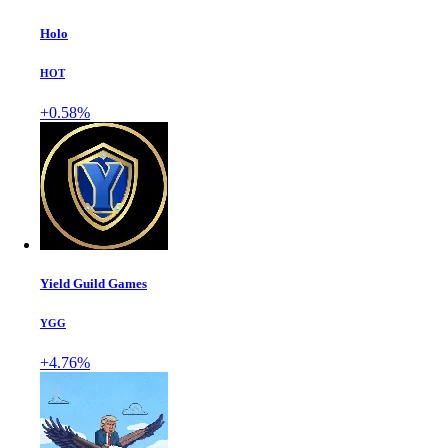
Holo
HOT
+0.58%
Yield Guild Games
YGG
+4.76%