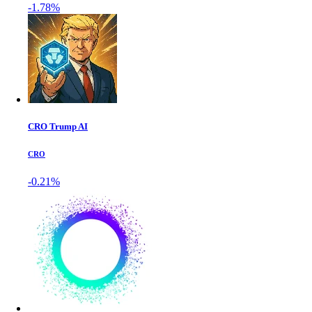
-1.78%
CRO Trump AI
CRO
-0.21%