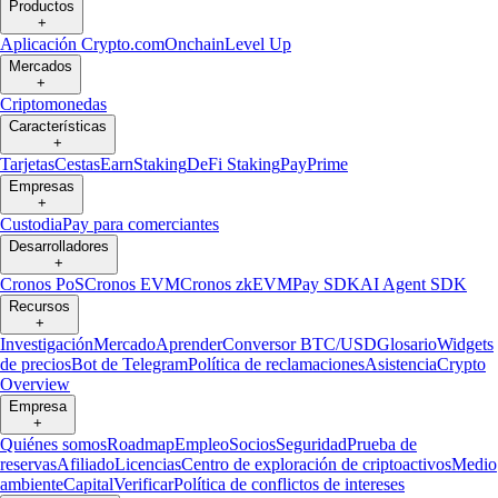
Productos
+
Aplicación Crypto.com
Onchain
Level Up
Mercados
+
Criptomonedas
Características
+
Tarjetas
Cestas
Earn
Staking
DeFi Staking
Pay
Prime
Empresas
+
Custodia
Pay para comerciantes
Desarrolladores
+
Cronos PoS
Cronos EVM
Cronos zkEVM
Pay SDK
AI Agent SDK
Recursos
+
Investigación
Mercado
Aprender
Conversor BTC/USD
Glosario
Widgets
de precios
Bot de Telegram
Política de reclamaciones
Asistencia
Crypto
Overview
Empresa
+
Quiénes somos
Roadmap
Empleo
Socios
Seguridad
Prueba de
reservas
Afiliado
Licencias
Centro de exploración de criptoactivos
Medio
ambiente
Capital
Verificar
Política de conflictos de intereses