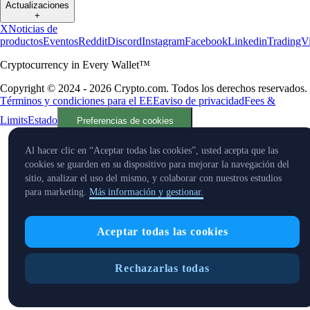
Actualizaciones
+
X
Noticias de
productos
Eventos
Reddit
Discord
Instagram
Facebook
Linkedin
TradingV
Cryptocurrency in Every Wallet™
Copyright © 2024 - 2026 Crypto.com. Todos los derechos reservados.
Términos y condiciones para el EEE
aviso de privacidad
Fees &
Limits
Estado
Preferencias de cookies
Al hacer clic en “Aceptar todas las cookies”, usted acepta que las
cookies se guarden en su dispositivo para mejorar la navegación del
sitio, analizar el uso del mismo, y colaborar con nuestros estudios
para marketing.
Más información y gestionar.
Aceptar todas las cookies
Rechazarlas todas