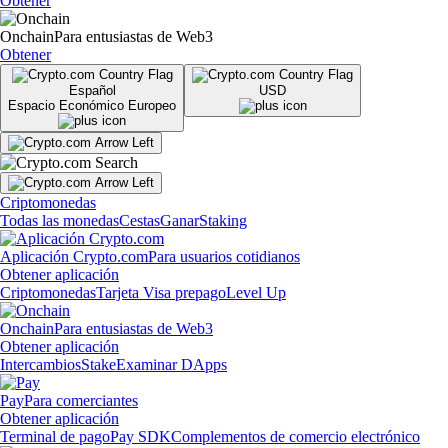
Obtener
Onchain
Para entusiastas de Web3
Obtener
Español
USD
Espacio Económico Europeo
Criptomonedas
Todas las monedas
Cestas
Ganar
Staking
Aplicación Crypto.com
Para usuarios cotidianos
Obtener aplicación
Criptomonedas
Tarjeta Visa prepago
Level Up
Onchain
Para entusiastas de Web3
Obtener aplicación
Intercambios
Stake
Examinar DApps
Pay
Para comerciantes
Obtener aplicación
Terminal de pago
Pay SDK
Complementos de comercio electrónico