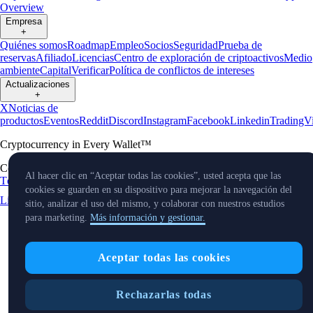
Overview
Empresa
+
Quiénes somos
Roadmap
Empleo
Socios
Seguridad
Prueba de
reservas
Afiliado
Licencias
Centro de exploración de criptoactivos
Medio
ambiente
Capital
Verificar
Política de conflictos de intereses
Actualizaciones
+
X
Noticias de
productos
Eventos
Reddit
Discord
Instagram
Facebook
Linkedin
TradingV
Cryptocurrency in Every Wallet™
Copyright © 2024 - 2026 Crypto.com. Todos los derechos reservados.
Al hacer clic en “Aceptar todas las cookies”, usted acepta que las
Términos y condiciones para el EEE
aviso de privacidad
Fees &
cookies se guarden en su dispositivo para mejorar la navegación del
Limits
Estado
Preferencias de cookies
sitio, analizar el uso del mismo, y colaborar con nuestros estudios
para marketing.
Más información y gestionar.
Aceptar todas las cookies
Rechazarlas todas