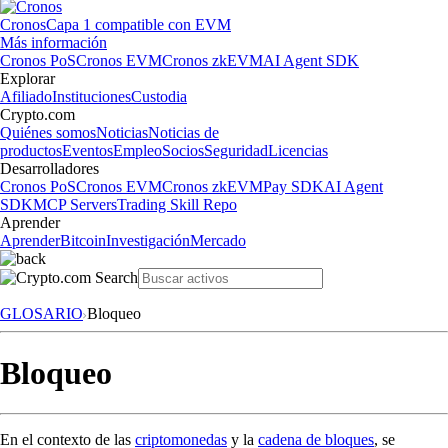
Cronos
Capa 1 compatible con EVM
Más información
Cronos PoS
Cronos EVM
Cronos zkEVM
AI Agent SDK
Explorar
Afiliado
Instituciones
Custodia
Crypto.com
Quiénes somos
Noticias
Noticias de
productos
Eventos
Empleo
Socios
Seguridad
Licencias
Desarrolladores
Cronos PoS
Cronos EVM
Cronos zkEVM
Pay SDK
AI Agent
SDK
MCP Servers
Trading Skill Repo
Aprender
Aprender
Bitcoin
Investigación
Mercado
GLOSARIO
Bloqueo
Bloqueo
En el contexto de las
criptomonedas
y la
cadena de bloques
, se