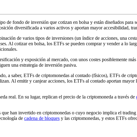
ipo de fondo de inversión que cotizan en bolsa y están diseñados para se
ición diversificada a varios activos y aportan mayor accesibilidad, tra
ación de varios tipos de inversiones (un índice de acciones, una cesta
s. Al cotizar en bolsa, los ETFs se pueden comprar y vender a lo largo
icionales.
ersificación y exposición al mercado, con unos costes posiblemente má
iguen una estrategia de inversión pasiva.
do, a saber, ETFs de criptomonedas al contado (físicos), ETFs de crip
lizan. Al emitir y canjear acciones, los ETFs al contado aportan mayor 
a real. En su lugar, replican el precio de la criptomoneda a través de
 que han invertido en criptomonedas o cuyo negocio implica el trading
tecnología de
cadena de bloques
y las criptomonedas, y estos ETFs ofrece