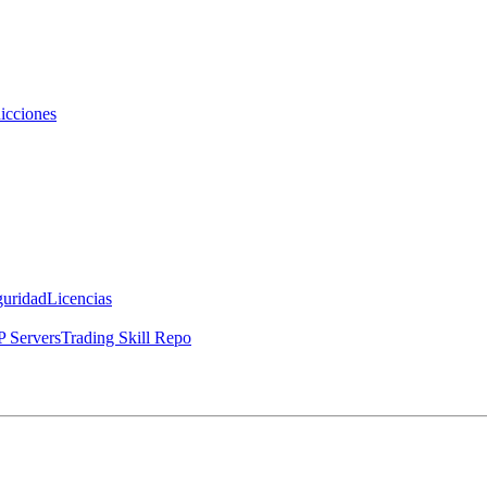
icciones
guridad
Licencias
 Servers
Trading Skill Repo