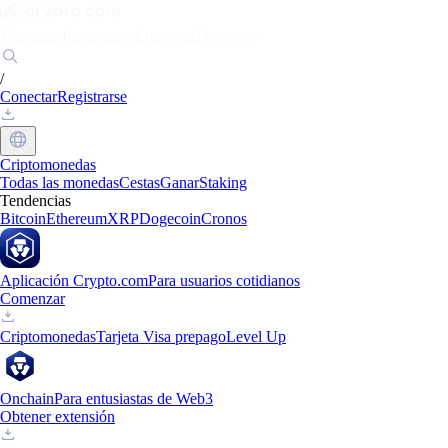
Mercados
Particulares
Empresas
Descubrir
/
Conectar
Registrarse
Criptomonedas
Todas las monedas
Cestas
Ganar
Staking
Tendencias
Bitcoin
Ethereum
XRP
Dogecoin
Cronos
Aplicación Crypto.com
Para usuarios cotidianos
Comenzar
Criptomonedas
Tarjeta Visa prepago
Level Up
Onchain
Para entusiastas de Web3
Obtener extensión