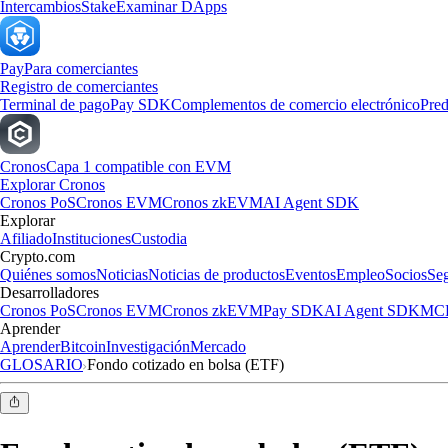
Intercambios
Stake
Examinar DApps
Pay
Para comerciantes
Registro de comerciantes
Terminal de pago
Pay SDK
Complementos de comercio electrónico
Pred
Cronos
Capa 1 compatible con EVM
Explorar Cronos
Cronos PoS
Cronos EVM
Cronos zkEVM
AI Agent SDK
Explorar
Afiliado
Instituciones
Custodia
Crypto.com
Quiénes somos
Noticias
Noticias de productos
Eventos
Empleo
Socios
Se
Desarrolladores
Cronos PoS
Cronos EVM
Cronos zkEVM
Pay SDK
AI Agent SDK
MCP
Aprender
Aprender
Bitcoin
Investigación
Mercado
GLOSARIO
Fondo cotizado en bolsa (ETF)