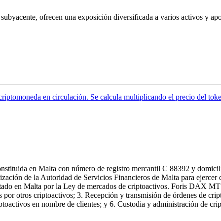
ubyacente, ofrecen una exposición diversificada a varios activos y aport
 criptomoneda en circulación. Se calcula multiplicando el precio del tok
stituida en Malta con número de registro mercantil C 88392 y domicil
orización de la Autoridad de Servicios Financieros de Malta para ejerce
ado en Malta por la Ley de mercados de criptoactivos. Foris DAX MT Lim
s por otros criptoactivos; 3. Recepción y transmisión de órdenes de cri
iptoactivos en nombre de clientes; y 6. Custodia y administración de cri