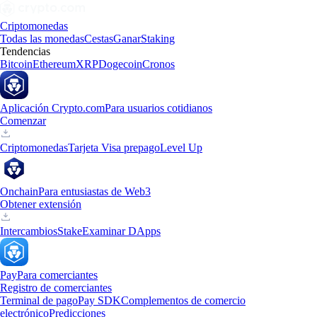
Criptomonedas
Todas las monedas
Cestas
Ganar
Staking
Tendencias
Bitcoin
Ethereum
XRP
Dogecoin
Cronos
Aplicación Crypto.com
Para usuarios cotidianos
Comenzar
Criptomonedas
Tarjeta Visa prepago
Level Up
Onchain
Para entusiastas de Web3
Obtener extensión
Intercambios
Stake
Examinar DApps
Pay
Para comerciantes
Registro de comerciantes
Terminal de pago
Pay SDK
Complementos de comercio
electrónico
Predicciones