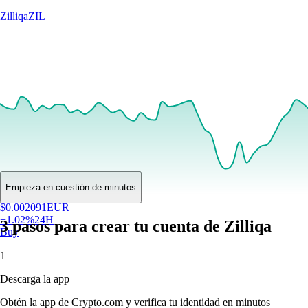
Zilliqa
ZIL
Empieza en cuestión de minutos
$
0.002091
EUR
+
1.02
%
24H
3 pasos para crear tu cuenta de Zilliqa
Buy
1
Descarga la app
Obtén la app de Crypto.com y verifica tu identidad en minutos