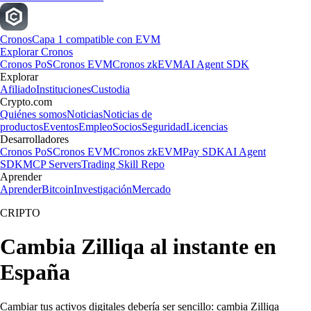
Cronos
Capa 1 compatible con EVM
Explorar Cronos
Cronos PoS
Cronos EVM
Cronos zkEVM
AI Agent SDK
Explorar
Afiliado
Instituciones
Custodia
Crypto.com
Quiénes somos
Noticias
Noticias de
productos
Eventos
Empleo
Socios
Seguridad
Licencias
Desarrolladores
Cronos PoS
Cronos EVM
Cronos zkEVM
Pay SDK
AI Agent
SDK
MCP Servers
Trading Skill Repo
Aprender
Aprender
Bitcoin
Investigación
Mercado
CRIPTO
Cambia Zilliqa al instante en
España
Cambiar tus activos digitales debería ser sencillo: cambia Zilliqa