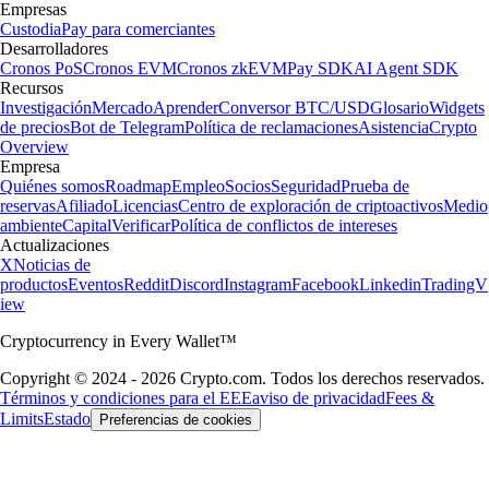
Empresas
Custodia
Pay para comerciantes
Desarrolladores
Cronos PoS
Cronos EVM
Cronos zkEVM
Pay SDK
AI Agent SDK
Recursos
Investigación
Mercado
Aprender
Conversor BTC/USD
Glosario
Widgets
de precios
Bot de Telegram
Política de reclamaciones
Asistencia
Crypto
Overview
Empresa
Quiénes somos
Roadmap
Empleo
Socios
Seguridad
Prueba de
reservas
Afiliado
Licencias
Centro de exploración de criptoactivos
Medio
ambiente
Capital
Verificar
Política de conflictos de intereses
Actualizaciones
X
Noticias de
productos
Eventos
Reddit
Discord
Instagram
Facebook
Linkedin
TradingV
iew
Cryptocurrency in Every Wallet™
Copyright © 2024 - 2026 Crypto.com. Todos los derechos reservados.
Términos y condiciones para el EEE
aviso de privacidad
Fees &
Limits
Estado
Preferencias de cookies