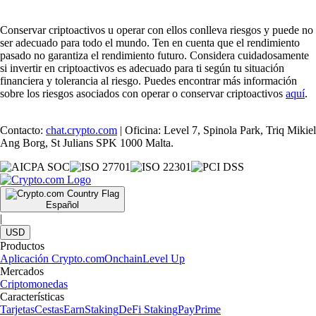
Conservar criptoactivos u operar con ellos conlleva riesgos y puede no
ser adecuado para todo el mundo. Ten en cuenta que el rendimiento
pasado no garantiza el rendimiento futuro. Considera cuidadosamente
si invertir en criptoactivos es adecuado para ti según tu situación
financiera y tolerancia al riesgo. Puedes encontrar más información
sobre los riesgos asociados con operar o conservar criptoactivos
aquí
.
Contacto:
chat.crypto.com
| Oficina: Level 7, Spinola Park, Triq Mikiel
Ang Borg, St Julians SPK 1000 Malta.
Español
|
USD
Productos
Aplicación Crypto.com
Onchain
Level Up
Mercados
Criptomonedas
Características
Tarjetas
Cestas
Earn
Staking
DeFi Staking
Pay
Prime