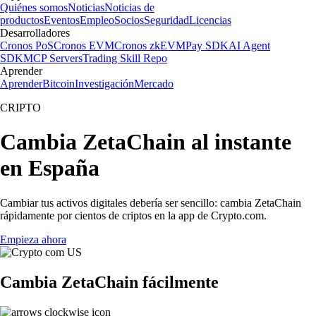
Quiénes somos
Noticias
Noticias de
productos
Eventos
Empleo
Socios
Seguridad
Licencias
Desarrolladores
Cronos PoS
Cronos EVM
Cronos zkEVM
Pay SDK
AI Agent
SDK
MCP Servers
Trading Skill Repo
Aprender
Aprender
Bitcoin
Investigación
Mercado
CRIPTO
Cambia ZetaChain al instante
en España
Cambiar tus activos digitales debería ser sencillo: cambia ZetaChain
rápidamente por cientos de criptos en la app de Crypto.com.
Empieza ahora
Cambia ZetaChain fácilmente