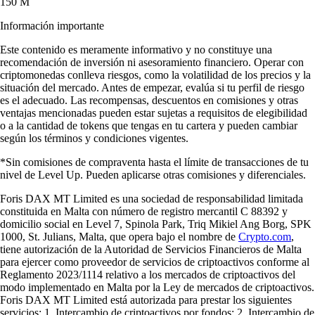
150 M
Información importante
Este contenido es meramente informativo y no constituye una
recomendación de inversión ni asesoramiento financiero. Operar con
criptomonedas conlleva riesgos, como la volatilidad de los precios y la
situación del mercado. Antes de empezar, evalúa si tu perfil de riesgo
es el adecuado. Las recompensas, descuentos en comisiones y otras
ventajas mencionadas pueden estar sujetas a requisitos de elegibilidad
o a la cantidad de tokens que tengas en tu cartera y pueden cambiar
según los términos y condiciones vigentes.
*Sin comisiones de compraventa hasta el límite de transacciones de tu
nivel de Level Up. Pueden aplicarse otras comisiones y diferenciales.
Foris DAX MT Limited es una sociedad de responsabilidad limitada
constituida en Malta con número de registro mercantil C 88392 y
domicilio social en Level 7, Spinola Park, Triq Mikiel Ang Borg, SPK
1000, St. Julians, Malta, que opera bajo el nombre de
Crypto.com
,
tiene autorización de la Autoridad de Servicios Financieros de Malta
para ejercer como proveedor de servicios de criptoactivos conforme al
Reglamento 2023/1114 relativo a los mercados de criptoactivos del
modo implementado en Malta por la Ley de mercados de criptoactivos.
Foris DAX MT Limited está autorizada para prestar los siguientes
servicios: 1. Intercambio de criptoactivos por fondos; 2. Intercambio de