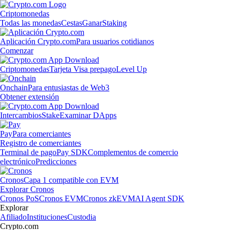
Criptomonedas
Todas las monedas
Cestas
Ganar
Staking
Aplicación Crypto.com
Para usuarios cotidianos
Comenzar
Criptomonedas
Tarjeta Visa prepago
Level Up
Onchain
Para entusiastas de Web3
Obtener extensión
Intercambios
Stake
Examinar DApps
Pay
Para comerciantes
Registro de comerciantes
Terminal de pago
Pay SDK
Complementos de comercio
electrónico
Predicciones
Cronos
Capa 1 compatible con EVM
Explorar Cronos
Cronos PoS
Cronos EVM
Cronos zkEVM
AI Agent SDK
Explorar
Afiliado
Instituciones
Custodia
Crypto.com