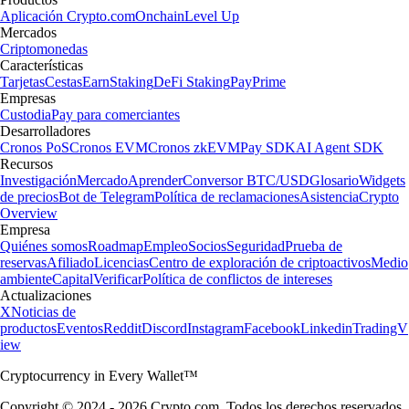
Aplicación Crypto.com
Onchain
Level Up
Mercados
Criptomonedas
Características
Tarjetas
Cestas
Earn
Staking
DeFi Staking
Pay
Prime
Empresas
Custodia
Pay para comerciantes
Desarrolladores
Cronos PoS
Cronos EVM
Cronos zkEVM
Pay SDK
AI Agent SDK
Recursos
Investigación
Mercado
Aprender
Conversor BTC/USD
Glosario
Widgets
de precios
Bot de Telegram
Política de reclamaciones
Asistencia
Crypto
Overview
Empresa
Quiénes somos
Roadmap
Empleo
Socios
Seguridad
Prueba de
reservas
Afiliado
Licencias
Centro de exploración de criptoactivos
Medio
ambiente
Capital
Verificar
Política de conflictos de intereses
Actualizaciones
X
Noticias de
productos
Eventos
Reddit
Discord
Instagram
Facebook
Linkedin
TradingV
iew
Cryptocurrency in Every Wallet™
Copyright © 2024 - 2026 Crypto.com. Todos los derechos reservados.