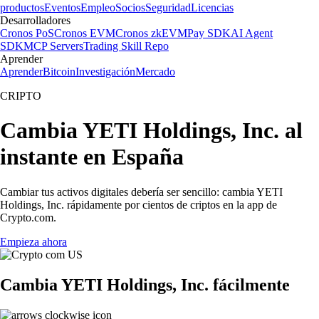
productos
Eventos
Empleo
Socios
Seguridad
Licencias
Desarrolladores
Cronos PoS
Cronos EVM
Cronos zkEVM
Pay SDK
AI Agent
SDK
MCP Servers
Trading Skill Repo
Aprender
Aprender
Bitcoin
Investigación
Mercado
CRIPTO
Cambia YETI Holdings, Inc. al
instante en España
Cambiar tus activos digitales debería ser sencillo: cambia YETI
Holdings, Inc. rápidamente por cientos de criptos en la app de
Crypto.com.
Empieza ahora
Cambia YETI Holdings, Inc. fácilmente