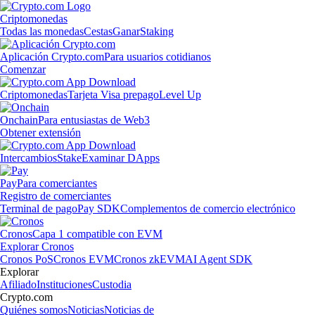
Criptomonedas
Todas las monedas
Cestas
Ganar
Staking
Aplicación Crypto.com
Para usuarios cotidianos
Comenzar
Criptomonedas
Tarjeta Visa prepago
Level Up
Onchain
Para entusiastas de Web3
Obtener extensión
Intercambios
Stake
Examinar DApps
Pay
Para comerciantes
Registro de comerciantes
Terminal de pago
Pay SDK
Complementos de comercio electrónico
Cronos
Capa 1 compatible con EVM
Explorar Cronos
Cronos PoS
Cronos EVM
Cronos zkEVM
AI Agent SDK
Explorar
Afiliado
Instituciones
Custodia
Crypto.com
Quiénes somos
Noticias
Noticias de