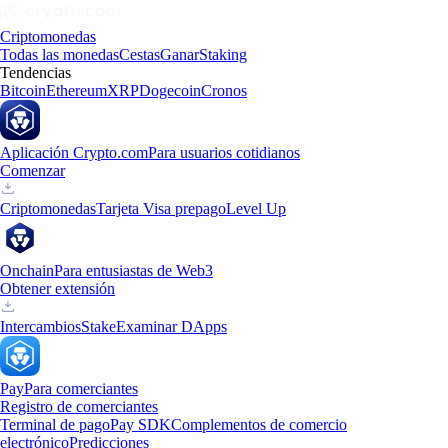
Criptomonedas
Todas las monedas
Cestas
Ganar
Staking
Tendencias
Bitcoin
Ethereum
XRP
Dogecoin
Cronos
Aplicación Crypto.com
Para usuarios cotidianos
Comenzar
Criptomonedas
Tarjeta Visa prepago
Level Up
Onchain
Para entusiastas de Web3
Obtener extensión
Intercambios
Stake
Examinar DApps
Pay
Para comerciantes
Registro de comerciantes
Terminal de pago
Pay SDK
Complementos de comercio
electrónico
Predicciones