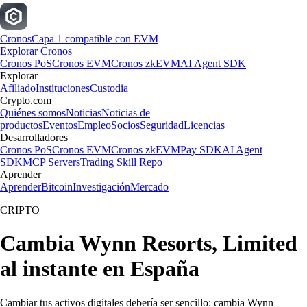
Cronos
Capa 1 compatible con EVM
Explorar Cronos
Cronos PoS
Cronos EVM
Cronos zkEVM
AI Agent SDK
Explorar
Afiliado
Instituciones
Custodia
Crypto.com
Quiénes somos
Noticias
Noticias de
productos
Eventos
Empleo
Socios
Seguridad
Licencias
Desarrolladores
Cronos PoS
Cronos EVM
Cronos zkEVM
Pay SDK
AI Agent
SDK
MCP Servers
Trading Skill Repo
Aprender
Aprender
Bitcoin
Investigación
Mercado
CRIPTO
Cambia Wynn Resorts, Limited
al instante en España
Cambiar tus activos digitales debería ser sencillo: cambia Wynn