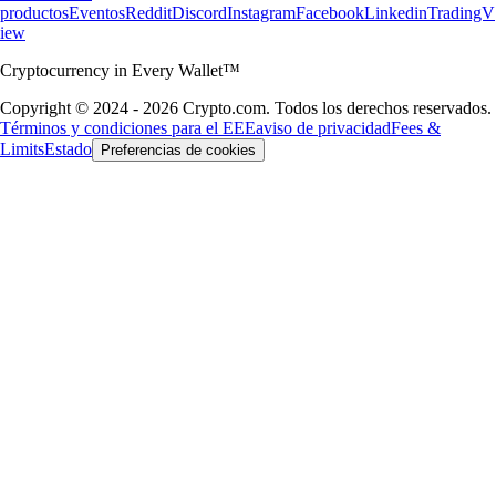
productos
Eventos
Reddit
Discord
Instagram
Facebook
Linkedin
TradingV
iew
Cryptocurrency in Every Wallet™
Copyright © 2024 - 2026 Crypto.com. Todos los derechos reservados.
Términos y condiciones para el EEE
aviso de privacidad
Fees &
Limits
Estado
Preferencias de cookies