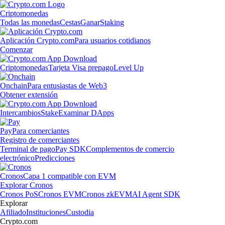
Criptomonedas
Todas las monedas
Cestas
Ganar
Staking
Aplicación Crypto.com
Para usuarios cotidianos
Comenzar
Criptomonedas
Tarjeta Visa prepago
Level Up
Onchain
Para entusiastas de Web3
Obtener extensión
Intercambios
Stake
Examinar DApps
Pay
Para comerciantes
Registro de comerciantes
Terminal de pago
Pay SDK
Complementos de comercio
electrónico
Predicciones
Cronos
Capa 1 compatible con EVM
Explorar Cronos
Cronos PoS
Cronos EVM
Cronos zkEVM
AI Agent SDK
Explorar
Afiliado
Instituciones
Custodia
Crypto.com