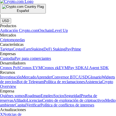
Español
|
USD
Productos
Aplicación Crypto.com
Onchain
Level Up
Mercados
Criptomonedas
Características
Tarjetas
Cestas
Earn
Staking
DeFi Staking
Pay
Prime
Empresas
Custodia
Pay para comerciantes
Desarrolladores
Cronos PoS
Cronos EVM
Cronos zkEVM
Pay SDK
AI Agent SDK
Recursos
Investigación
Mercado
Aprender
Conversor BTC/USD
Glosario
Widgets
de precios
Bot de Telegram
Política de reclamaciones
Asistencia
Crypto
Overview
Empresa
Quiénes somos
Roadmap
Empleo
Socios
Seguridad
Prueba de
reservas
Afiliado
Licencias
Centro de exploración de criptoactivos
Medio
ambiente
Capital
Verificar
Política de conflictos de intereses
Actualizaciones
X
Noticias de