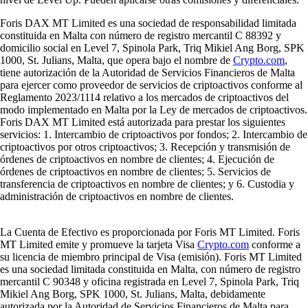
Foris DAX MT Limited es una sociedad de responsabilidad limitada
constituida en Malta con número de registro mercantil C 88392 y
domicilio social en Level 7, Spinola Park, Triq Mikiel Ang Borg, SPK
1000, St. Julians, Malta, que opera bajo el nombre de
Crypto.com
,
tiene autorización de la Autoridad de Servicios Financieros de Malta
para ejercer como proveedor de servicios de criptoactivos conforme al
Reglamento 2023/1114 relativo a los mercados de criptoactivos del
modo implementado en Malta por la Ley de mercados de criptoactivos.
Foris DAX MT Limited está autorizada para prestar los siguientes
servicios: 1. Intercambio de criptoactivos por fondos; 2. Intercambio de
criptoactivos por otros criptoactivos; 3. Recepción y transmisión de
órdenes de criptoactivos en nombre de clientes; 4. Ejecución de
órdenes de criptoactivos en nombre de clientes; 5. Servicios de
transferencia de criptoactivos en nombre de clientes; y 6. Custodia y
administración de criptoactivos en nombre de clientes.
La Cuenta de Efectivo es proporcionada por Foris MT Limited. Foris
MT Limited emite y promueve la tarjeta Visa
Crypto.com
conforme a
su licencia de miembro principal de Visa (emisión). Foris MT Limited
es una sociedad limitada constituida en Malta, con número de registro
mercantil C 90348 y oficina registrada en Level 7, Spinola Park, Triq
Mikiel Ang Borg, SPK 1000, St. Julians, Malta, debidamente
autorizada por la Autoridad de Servicios Financieros de Malta para