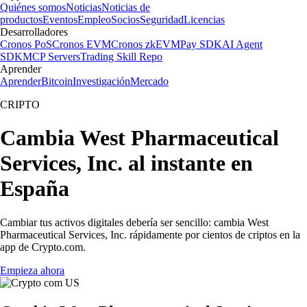
Quiénes somos
Noticias
Noticias de
productos
Eventos
Empleo
Socios
Seguridad
Licencias
Desarrolladores
Cronos PoS
Cronos EVM
Cronos zkEVM
Pay SDK
AI Agent
SDK
MCP Servers
Trading Skill Repo
Aprender
Aprender
Bitcoin
Investigación
Mercado
CRIPTO
Cambia West Pharmaceutical
Services, Inc. al instante en
España
Cambiar tus activos digitales debería ser sencillo: cambia West
Pharmaceutical Services, Inc. rápidamente por cientos de criptos en la
app de Crypto.com.
Empieza ahora