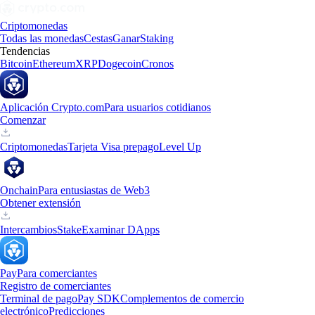
Criptomonedas
Todas las monedas
Cestas
Ganar
Staking
Tendencias
Bitcoin
Ethereum
XRP
Dogecoin
Cronos
Aplicación Crypto.com
Para usuarios cotidianos
Comenzar
Criptomonedas
Tarjeta Visa prepago
Level Up
Onchain
Para entusiastas de Web3
Obtener extensión
Intercambios
Stake
Examinar DApps
Pay
Para comerciantes
Registro de comerciantes
Terminal de pago
Pay SDK
Complementos de comercio
electrónico
Predicciones