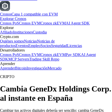
Cronos
Capa 1 compatible con EVM
Explorar Cronos
Cronos PoS
Cronos EVM
Cronos zkEVM
AI Agent SDK
Explorar
Afiliado
Instituciones
Custodia
Crypto.com
Quiénes somos
Noticias
Noticias de
productos
Eventos
Empleo
Socios
Seguridad
Licencias
Desarrolladores
Cronos PoS
Cronos EVM
Cronos zkEVM
Pay SDK
AI Agent
SDK
MCP Servers
Trading Skill Repo
Aprender
Aprender
Bitcoin
Investigación
Mercado
CRIPTO
Cambia GeneDx Holdings Corp.
al instante en España
Cambiar tus activos digitales debería ser sencillo: cambia GeneDx