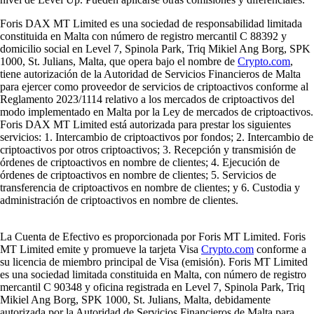
Foris DAX MT Limited es una sociedad de responsabilidad limitada
constituida en Malta con número de registro mercantil C 88392 y
domicilio social en Level 7, Spinola Park, Triq Mikiel Ang Borg, SPK
1000, St. Julians, Malta, que opera bajo el nombre de
Crypto.com
,
tiene autorización de la Autoridad de Servicios Financieros de Malta
para ejercer como proveedor de servicios de criptoactivos conforme al
Reglamento 2023/1114 relativo a los mercados de criptoactivos del
modo implementado en Malta por la Ley de mercados de criptoactivos.
Foris DAX MT Limited está autorizada para prestar los siguientes
servicios: 1. Intercambio de criptoactivos por fondos; 2. Intercambio de
criptoactivos por otros criptoactivos; 3. Recepción y transmisión de
órdenes de criptoactivos en nombre de clientes; 4. Ejecución de
órdenes de criptoactivos en nombre de clientes; 5. Servicios de
transferencia de criptoactivos en nombre de clientes; y 6. Custodia y
administración de criptoactivos en nombre de clientes.
La Cuenta de Efectivo es proporcionada por Foris MT Limited. Foris
MT Limited emite y promueve la tarjeta Visa
Crypto.com
conforme a
su licencia de miembro principal de Visa (emisión). Foris MT Limited
es una sociedad limitada constituida en Malta, con número de registro
mercantil C 90348 y oficina registrada en Level 7, Spinola Park, Triq
Mikiel Ang Borg, SPK 1000, St. Julians, Malta, debidamente
autorizada por la Autoridad de Servicios Financieros de Malta para