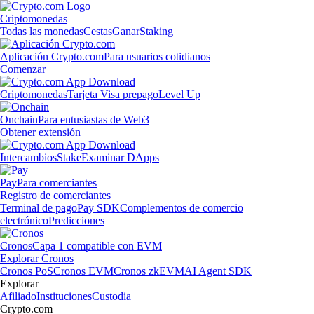
Criptomonedas
Todas las monedas
Cestas
Ganar
Staking
Aplicación Crypto.com
Para usuarios cotidianos
Comenzar
Criptomonedas
Tarjeta Visa prepago
Level Up
Onchain
Para entusiastas de Web3
Obtener extensión
Intercambios
Stake
Examinar DApps
Pay
Para comerciantes
Registro de comerciantes
Terminal de pago
Pay SDK
Complementos de comercio
electrónico
Predicciones
Cronos
Capa 1 compatible con EVM
Explorar Cronos
Cronos PoS
Cronos EVM
Cronos zkEVM
AI Agent SDK
Explorar
Afiliado
Instituciones
Custodia
Crypto.com