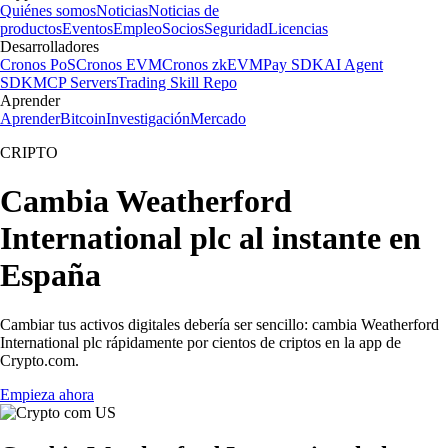
Quiénes somos
Noticias
Noticias de
productos
Eventos
Empleo
Socios
Seguridad
Licencias
Desarrolladores
Cronos PoS
Cronos EVM
Cronos zkEVM
Pay SDK
AI Agent
SDK
MCP Servers
Trading Skill Repo
Aprender
Aprender
Bitcoin
Investigación
Mercado
CRIPTO
Cambia Weatherford
International plc al instante en
España
Cambiar tus activos digitales debería ser sencillo: cambia Weatherford
International plc rápidamente por cientos de criptos en la app de
Crypto.com.
Empieza ahora