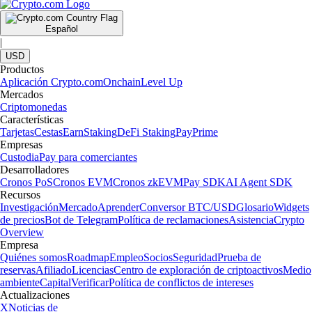
Español
|
USD
Productos
Aplicación Crypto.com
Onchain
Level Up
Mercados
Criptomonedas
Características
Tarjetas
Cestas
Earn
Staking
DeFi Staking
Pay
Prime
Empresas
Custodia
Pay para comerciantes
Desarrolladores
Cronos PoS
Cronos EVM
Cronos zkEVM
Pay SDK
AI Agent SDK
Recursos
Investigación
Mercado
Aprender
Conversor BTC/USD
Glosario
Widgets
de precios
Bot de Telegram
Política de reclamaciones
Asistencia
Crypto
Overview
Empresa
Quiénes somos
Roadmap
Empleo
Socios
Seguridad
Prueba de
reservas
Afiliado
Licencias
Centro de exploración de criptoactivos
Medio
ambiente
Capital
Verificar
Política de conflictos de intereses
Actualizaciones
X
Noticias de