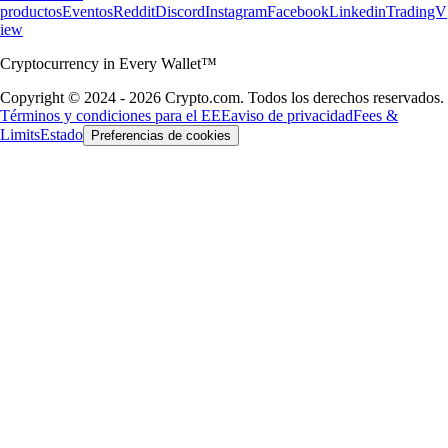
productos
Eventos
Reddit
Discord
Instagram
Facebook
Linkedin
TradingV
iew
Cryptocurrency in Every Wallet™
Copyright © 2024 - 2026 Crypto.com. Todos los derechos reservados.
Términos y condiciones para el EEE
aviso de privacidad
Fees &
Limits
Estado
Preferencias de cookies