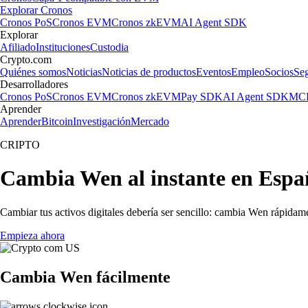
Explorar Cronos
Cronos PoS
Cronos EVM
Cronos zkEVM
AI Agent SDK
Explorar
Afiliado
Instituciones
Custodia
Crypto.com
Quiénes somos
Noticias
Noticias de productos
Eventos
Empleo
Socios
Se
Desarrolladores
Cronos PoS
Cronos EVM
Cronos zkEVM
Pay SDK
AI Agent SDK
MCP
Aprender
Aprender
Bitcoin
Investigación
Mercado
CRIPTO
Cambia Wen al instante en Espa
Cambiar tus activos digitales debería ser sencillo: cambia Wen rápidam
Empieza ahora
Cambia Wen fácilmente