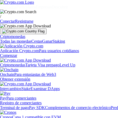
Mercados
Particulares
Empresas
Descubrir
/
Conectar
Registrarse
Criptomonedas
Todas las monedas
Cestas
Ganar
Staking
Aplicación Crypto.com
Para usuarios cotidianos
Comenzar
Criptomonedas
Tarjeta Visa prepago
Level Up
Onchain
Para entusiastas de Web3
Obtener extensión
Intercambios
Stake
Examinar DApps
Pay
Para comerciantes
Registro de comerciantes
Terminal de pago
Pay SDK
Complementos de comercio electrónico
Pred
Cronos
Capa 1 compatible con EVM