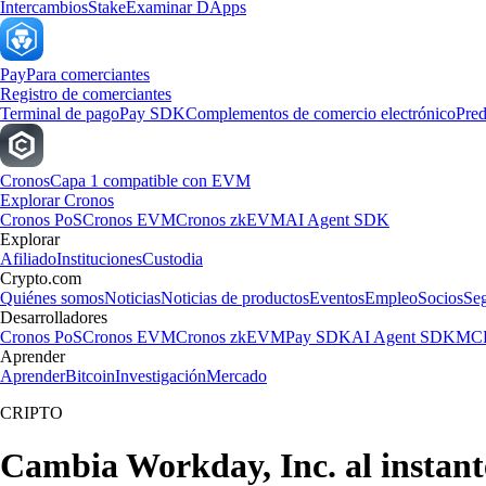
Intercambios
Stake
Examinar DApps
Pay
Para comerciantes
Registro de comerciantes
Terminal de pago
Pay SDK
Complementos de comercio electrónico
Pred
Cronos
Capa 1 compatible con EVM
Explorar Cronos
Cronos PoS
Cronos EVM
Cronos zkEVM
AI Agent SDK
Explorar
Afiliado
Instituciones
Custodia
Crypto.com
Quiénes somos
Noticias
Noticias de productos
Eventos
Empleo
Socios
Se
Desarrolladores
Cronos PoS
Cronos EVM
Cronos zkEVM
Pay SDK
AI Agent SDK
MCP
Aprender
Aprender
Bitcoin
Investigación
Mercado
CRIPTO
Cambia Workday, Inc. al instan