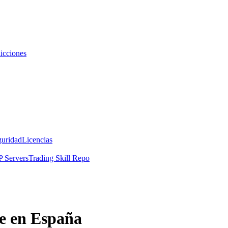
icciones
guridad
Licencias
 Servers
Trading Skill Repo
te en España