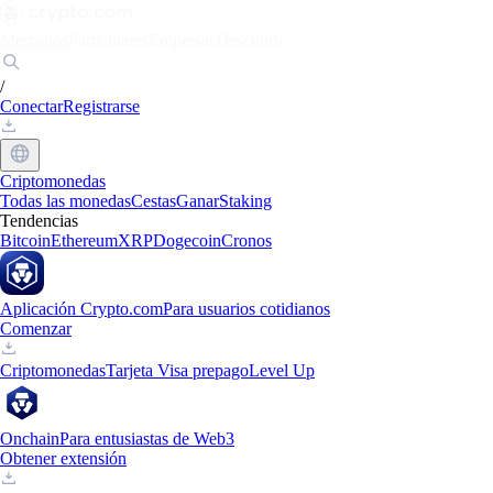
Mercados
Particulares
Empresas
Descubrir
/
Conectar
Registrarse
Criptomonedas
Todas las monedas
Cestas
Ganar
Staking
Tendencias
Bitcoin
Ethereum
XRP
Dogecoin
Cronos
Aplicación Crypto.com
Para usuarios cotidianos
Comenzar
Criptomonedas
Tarjeta Visa prepago
Level Up
Onchain
Para entusiastas de Web3
Obtener extensión