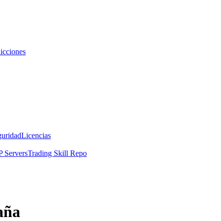
icciones
guridad
Licencias
 Servers
Trading Skill Repo
aña