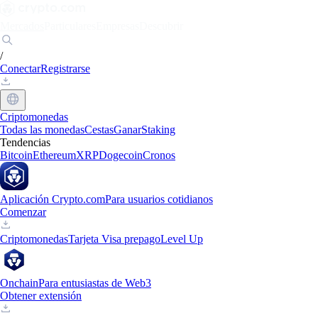
Mercados
Particulares
Empresas
Descubrir
/
Conectar
Registrarse
Criptomonedas
Todas las monedas
Cestas
Ganar
Staking
Tendencias
Bitcoin
Ethereum
XRP
Dogecoin
Cronos
Aplicación Crypto.com
Para usuarios cotidianos
Comenzar
Criptomonedas
Tarjeta Visa prepago
Level Up
Onchain
Para entusiastas de Web3
Obtener extensión