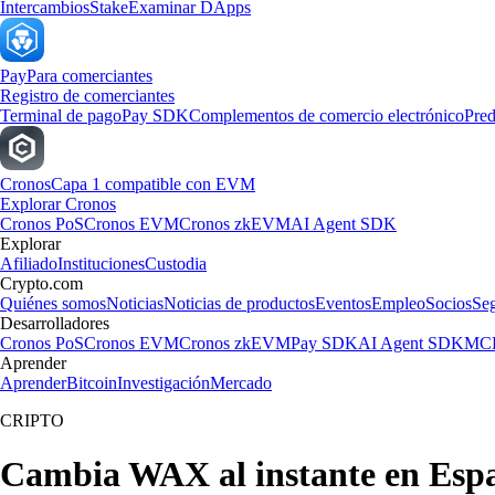
Intercambios
Stake
Examinar DApps
Pay
Para comerciantes
Registro de comerciantes
Terminal de pago
Pay SDK
Complementos de comercio electrónico
Pred
Cronos
Capa 1 compatible con EVM
Explorar Cronos
Cronos PoS
Cronos EVM
Cronos zkEVM
AI Agent SDK
Explorar
Afiliado
Instituciones
Custodia
Crypto.com
Quiénes somos
Noticias
Noticias de productos
Eventos
Empleo
Socios
Se
Desarrolladores
Cronos PoS
Cronos EVM
Cronos zkEVM
Pay SDK
AI Agent SDK
MCP
Aprender
Aprender
Bitcoin
Investigación
Mercado
CRIPTO
Cambia WAX al instante en Esp