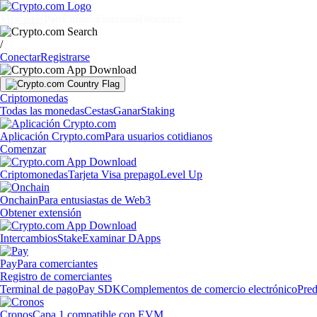
Mercados
Particulares
Empresas
Descubrir
/
Conectar
Registrarse
Criptomonedas
Todas las monedas
Cestas
Ganar
Staking
Aplicación Crypto.com
Para usuarios cotidianos
Comenzar
Criptomonedas
Tarjeta Visa prepago
Level Up
Onchain
Para entusiastas de Web3
Obtener extensión
Intercambios
Stake
Examinar DApps
Pay
Para comerciantes
Registro de comerciantes
Terminal de pago
Pay SDK
Complementos de comercio electrónico
Pred
Cronos
Capa 1 compatible con EVM