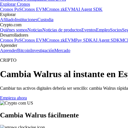
Explorar Cronos
Cronos PoS
Cronos EVM
Cronos zkEVM
AI Agent SDK
Explorar
Afiliado
Instituciones
Custodia
Crypto.com
Quiénes somos
Noticias
Noticias de productos
Eventos
Empleo
Socios
Se
Desarrolladores
Cronos PoS
Cronos EVM
Cronos zkEVM
Pay SDK
AI Agent SDK
MCP
Aprender
Aprender
Bitcoin
Investigación
Mercado
CRIPTO
Cambia Walrus al instante en E
Cambiar tus activos digitales debería ser sencillo: cambia Walrus rápid
Empieza ahora
Cambia Walrus fácilmente