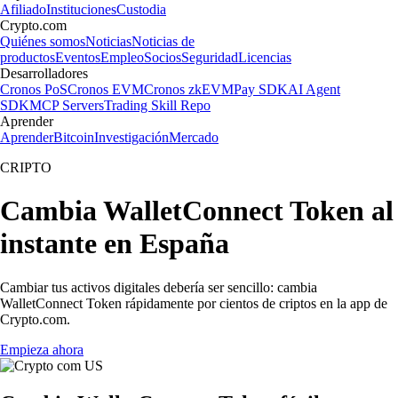
Afiliado
Instituciones
Custodia
Crypto.com
Quiénes somos
Noticias
Noticias de
productos
Eventos
Empleo
Socios
Seguridad
Licencias
Desarrolladores
Cronos PoS
Cronos EVM
Cronos zkEVM
Pay SDK
AI Agent
SDK
MCP Servers
Trading Skill Repo
Aprender
Aprender
Bitcoin
Investigación
Mercado
CRIPTO
Cambia WalletConnect Token al
instante en España
Cambiar tus activos digitales debería ser sencillo: cambia
WalletConnect Token rápidamente por cientos de criptos en la app de
Crypto.com.
Empieza ahora