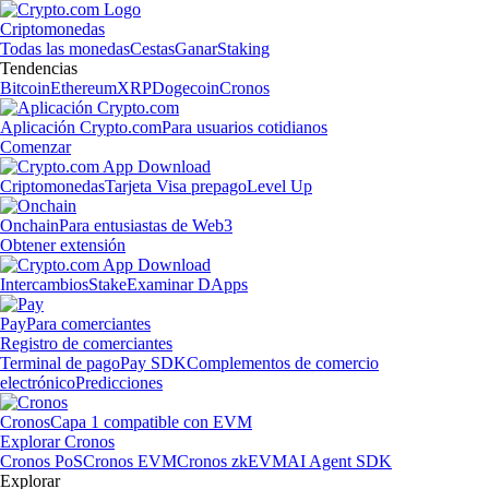
Criptomonedas
Todas las monedas
Cestas
Ganar
Staking
Tendencias
Bitcoin
Ethereum
XRP
Dogecoin
Cronos
Aplicación Crypto.com
Para usuarios cotidianos
Comenzar
Criptomonedas
Tarjeta Visa prepago
Level Up
Onchain
Para entusiastas de Web3
Obtener extensión
Intercambios
Stake
Examinar DApps
Pay
Para comerciantes
Registro de comerciantes
Terminal de pago
Pay SDK
Complementos de comercio
electrónico
Predicciones
Cronos
Capa 1 compatible con EVM
Explorar Cronos
Cronos PoS
Cronos EVM
Cronos zkEVM
AI Agent SDK
Explorar