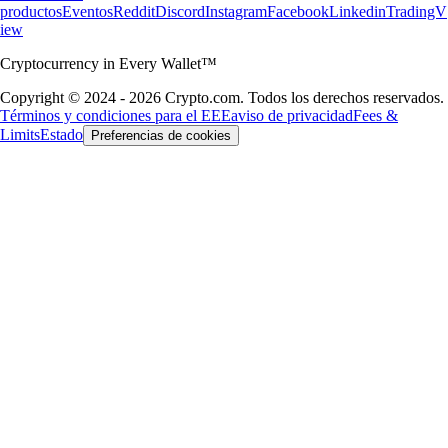
productos
Eventos
Reddit
Discord
Instagram
Facebook
Linkedin
TradingV
iew
Cryptocurrency in Every Wallet™
Copyright © 2024 - 2026 Crypto.com. Todos los derechos reservados.
Términos y condiciones para el EEE
aviso de privacidad
Fees &
Limits
Estado
Preferencias de cookies