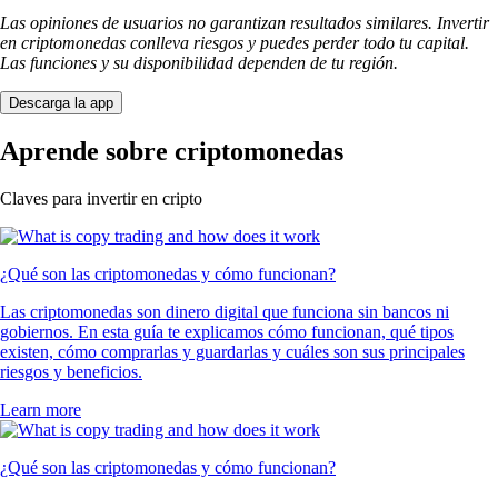
Las opiniones de usuarios no garantizan resultados similares. Invertir
en criptomonedas conlleva riesgos y puedes perder todo tu capital.
Las funciones y su disponibilidad dependen de tu región.
Descarga la app
Aprende sobre criptomonedas
Claves para invertir en cripto
¿Qué son las criptomonedas y cómo funcionan?
Las criptomonedas son dinero digital que funciona sin bancos ni
gobiernos. En esta guía te explicamos cómo funcionan, qué tipos
existen, cómo comprarlas y guardarlas y cuáles son sus principales
riesgos y beneficios.
Learn more
¿Qué son las criptomonedas y cómo funcionan?