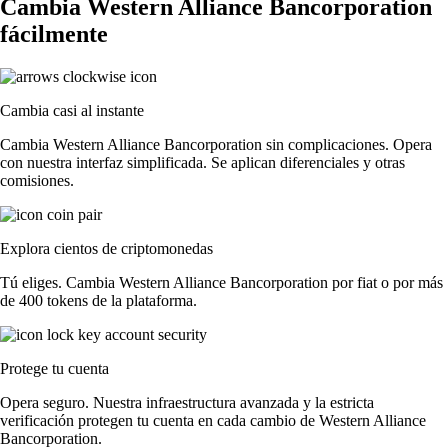
Cambia Western Alliance Bancorporation
fácilmente
Cambia casi al instante
Cambia Western Alliance Bancorporation sin complicaciones. Opera
con nuestra interfaz simplificada. Se aplican diferenciales y otras
comisiones.
Explora cientos de criptomonedas
Tú eliges. Cambia Western Alliance Bancorporation por fiat o por más
de 400 tokens de la plataforma.
Protege tu cuenta
Opera seguro. Nuestra infraestructura avanzada y la estricta
verificación protegen tu cuenta en cada cambio de Western Alliance
Bancorporation.