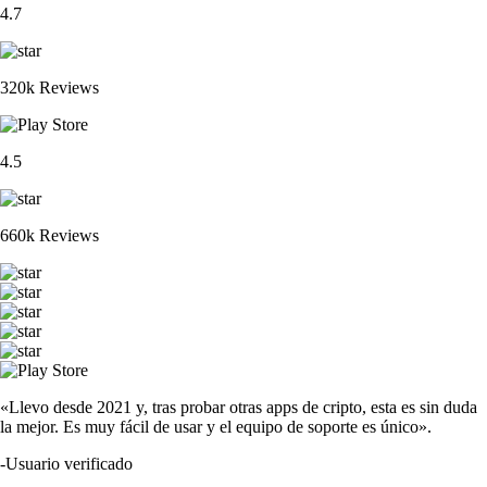
4.7
320k Reviews
4.5
660k Reviews
«Llevo desde 2021 y, tras probar otras apps de cripto, esta es sin duda
la mejor. Es muy fácil de usar y el equipo de soporte es único».
-
Usuario verificado