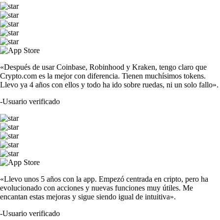
«Después de usar Coinbase, Robinhood y Kraken, tengo claro que
Crypto.com es la mejor con diferencia. Tienen muchísimos tokens.
Llevo ya 4 años con ellos y todo ha ido sobre ruedas, ni un solo fallo».
-
Usuario verificado
«Llevo unos 5 años con la app. Empezó centrada en cripto, pero ha
evolucionado con acciones y nuevas funciones muy útiles. Me
encantan estas mejoras y sigue siendo igual de intuitiva».
-
Usuario verificado