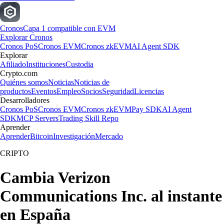
Cronos
Capa 1 compatible con EVM
Explorar Cronos
Cronos PoS
Cronos EVM
Cronos zkEVM
AI Agent SDK
Explorar
Afiliado
Instituciones
Custodia
Crypto.com
Quiénes somos
Noticias
Noticias de
productos
Eventos
Empleo
Socios
Seguridad
Licencias
Desarrolladores
Cronos PoS
Cronos EVM
Cronos zkEVM
Pay SDK
AI Agent
SDK
MCP Servers
Trading Skill Repo
Aprender
Aprender
Bitcoin
Investigación
Mercado
CRIPTO
Cambia Verizon
Communications Inc. al instante
en España