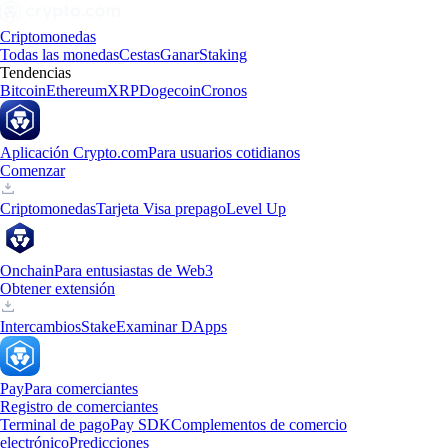
Criptomonedas
Todas las monedas
Cestas
Ganar
Staking
Tendencias
Bitcoin
Ethereum
XRP
Dogecoin
Cronos
Aplicación Crypto.com
Para usuarios cotidianos
Comenzar
Criptomonedas
Tarjeta Visa prepago
Level Up
Onchain
Para entusiastas de Web3
Obtener extensión
Intercambios
Stake
Examinar DApps
Pay
Para comerciantes
Registro de comerciantes
Terminal de pago
Pay SDK
Complementos de comercio
electrónico
Predicciones