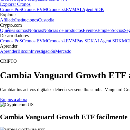
Explorar Cronos
Cronos PoS
Cronos EVM
Cronos zkEVM
AI Agent SDK
Explorar
Afiliado
Instituciones
Custodia
Crypto.com
Quiénes somos
Noticias
Noticias de productos
Eventos
Empleo
Socios
Se
Desarrolladores
Cronos PoS
Cronos EVM
Cronos zkEVM
Pay SDK
AI Agent SDK
MCP
Aprender
Aprender
Bitcoin
Investigación
Mercado
CRIPTO
Cambia Vanguard Growth ETF al
Cambiar tus activos digitales debería ser sencillo: cambia Vanguard G
Empieza ahora
Cambia Vanguard Growth ETF fácilmente