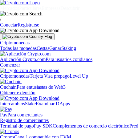
Mercados
Particulares
Empresas
Descubrir
/
Conectar
Registrarse
Criptomonedas
Todas las monedas
Cestas
Ganar
Staking
Aplicación Crypto.com
Para usuarios cotidianos
Comenzar
Criptomonedas
Tarjeta Visa prepago
Level Up
Onchain
Para entusiastas de Web3
Obtener extensión
Intercambios
Stake
Examinar DApps
Pay
Para comerciantes
Registro de comerciantes
Terminal de pago
Pay SDK
Complementos de comercio electrónico
Pred
Cronos
Capa 1 compatible con EVM