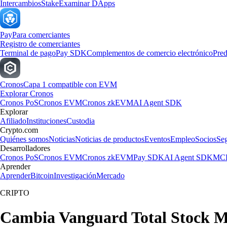
Intercambios
Stake
Examinar DApps
Pay
Para comerciantes
Registro de comerciantes
Terminal de pago
Pay SDK
Complementos de comercio electrónico
Pred
Cronos
Capa 1 compatible con EVM
Explorar Cronos
Cronos PoS
Cronos EVM
Cronos zkEVM
AI Agent SDK
Explorar
Afiliado
Instituciones
Custodia
Crypto.com
Quiénes somos
Noticias
Noticias de productos
Eventos
Empleo
Socios
Se
Desarrolladores
Cronos PoS
Cronos EVM
Cronos zkEVM
Pay SDK
AI Agent SDK
MCP
Aprender
Aprender
Bitcoin
Investigación
Mercado
CRIPTO
Cambia Vanguard Total Stock Ma