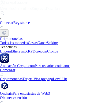
Mercados
Particulares
Empresas
Descubrir
/
Conectar
Registrarse
Criptomonedas
Todas las monedas
Cestas
Ganar
Staking
Tendencias
Bitcoin
Ethereum
XRP
Dogecoin
Cronos
Aplicación Crypto.com
Para usuarios cotidianos
Comenzar
Criptomonedas
Tarjeta Visa prepago
Level Up
Onchain
Para entusiastas de Web3
Obtener extensión