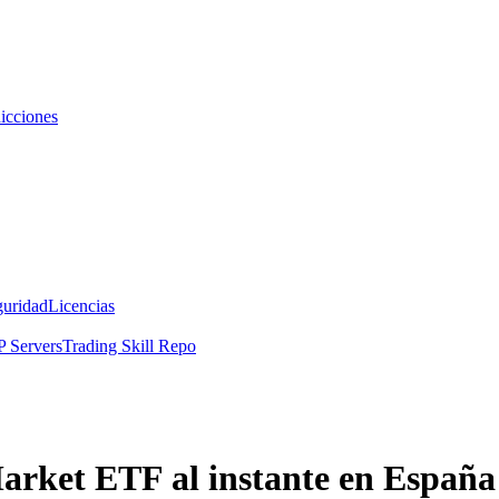
icciones
guridad
Licencias
 Servers
Trading Skill Repo
rket ETF al instante en España