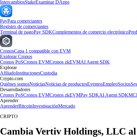
Intercambios
Stake
Examinar DApps
Pay
Para comerciantes
Registro de comerciantes
Terminal de pago
Pay SDK
Complementos de comercio electrónico
Pred
Cronos
Capa 1 compatible con EVM
Explorar Cronos
Cronos PoS
Cronos EVM
Cronos zkEVM
AI Agent SDK
Explorar
Afiliado
Instituciones
Custodia
Crypto.com
Quiénes somos
Noticias
Noticias de productos
Eventos
Empleo
Socios
Se
Desarrolladores
Cronos PoS
Cronos EVM
Cronos zkEVM
Pay SDK
AI Agent SDK
MCP
Aprender
Aprender
Bitcoin
Investigación
Mercado
CRIPTO
Cambia Vertiv Holdings, LLC al