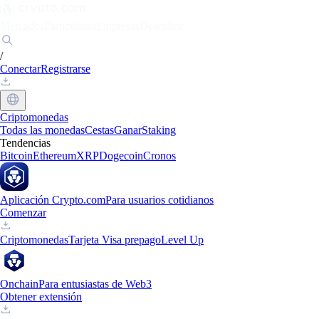
Mercados
Particulares
Empresas
Descubrir
/
Conectar
Registrarse
Criptomonedas
Todas las monedas
Cestas
Ganar
Staking
Tendencias
Bitcoin
Ethereum
XRP
Dogecoin
Cronos
Aplicación Crypto.com
Para usuarios cotidianos
Comenzar
Criptomonedas
Tarjeta Visa prepago
Level Up
Onchain
Para entusiastas de Web3
Obtener extensión