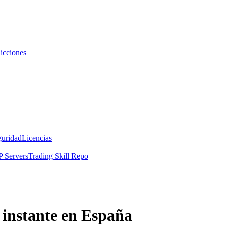
icciones
guridad
Licencias
 Servers
Trading Skill Repo
 instante en España