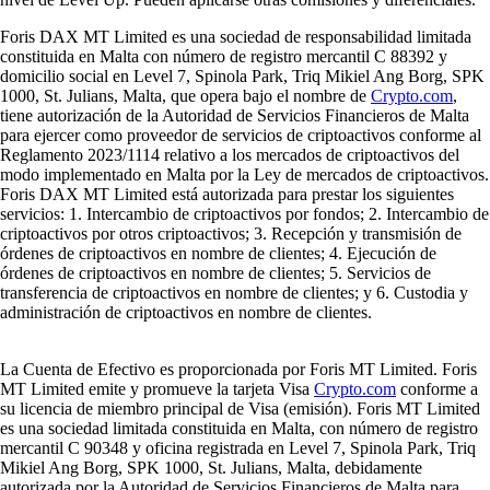
Foris DAX MT Limited es una sociedad de responsabilidad limitada
constituida en Malta con número de registro mercantil C 88392 y
domicilio social en Level 7, Spinola Park, Triq Mikiel Ang Borg, SPK
1000, St. Julians, Malta, que opera bajo el nombre de
Crypto.com
,
tiene autorización de la Autoridad de Servicios Financieros de Malta
para ejercer como proveedor de servicios de criptoactivos conforme al
Reglamento 2023/1114 relativo a los mercados de criptoactivos del
modo implementado en Malta por la Ley de mercados de criptoactivos.
Foris DAX MT Limited está autorizada para prestar los siguientes
servicios: 1. Intercambio de criptoactivos por fondos; 2. Intercambio de
criptoactivos por otros criptoactivos; 3. Recepción y transmisión de
órdenes de criptoactivos en nombre de clientes; 4. Ejecución de
órdenes de criptoactivos en nombre de clientes; 5. Servicios de
transferencia de criptoactivos en nombre de clientes; y 6. Custodia y
administración de criptoactivos en nombre de clientes.
La Cuenta de Efectivo es proporcionada por Foris MT Limited. Foris
MT Limited emite y promueve la tarjeta Visa
Crypto.com
conforme a
su licencia de miembro principal de Visa (emisión). Foris MT Limited
es una sociedad limitada constituida en Malta, con número de registro
mercantil C 90348 y oficina registrada en Level 7, Spinola Park, Triq
Mikiel Ang Borg, SPK 1000, St. Julians, Malta, debidamente
autorizada por la Autoridad de Servicios Financieros de Malta para