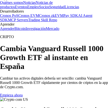
Quiénes somos
Noticias
Noticias de
productos
Eventos
Empleo
Socios
Seguridad
Licencias
Desarrolladores
Cronos PoS
Cronos EVM
Cronos zkEVM
Pay SDK
AI Agent
SDK
MCP Servers
Trading Skill Repo
Aprender
Aprender
Bitcoin
Investigación
Mercado
CRIPTO
Cambia Vanguard Russell 1000
Growth ETF al instante en
España
Cambiar tus activos digitales debería ser sencillo: cambia Vanguard
Russell 1000 Growth ETF rápidamente por cientos de criptos en la app
de Crypto.com.
Empieza ahora