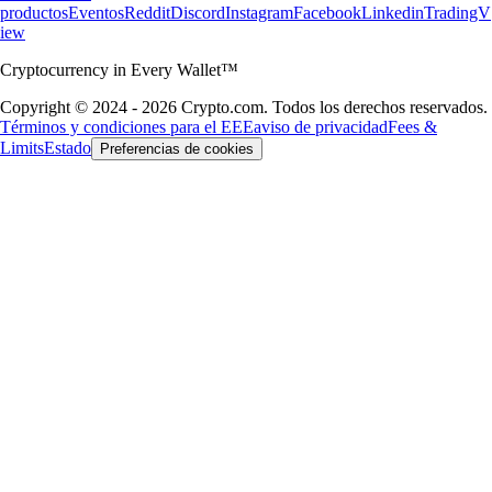
productos
Eventos
Reddit
Discord
Instagram
Facebook
Linkedin
TradingV
iew
Cryptocurrency in Every Wallet™
Copyright © 2024 - 2026 Crypto.com. Todos los derechos reservados.
Términos y condiciones para el EEE
aviso de privacidad
Fees &
Limits
Estado
Preferencias de cookies