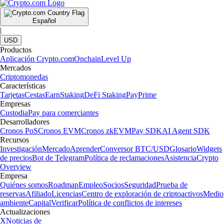
Español
|
USD
Productos
Aplicación Crypto.com
Onchain
Level Up
Mercados
Criptomonedas
Características
Tarjetas
Cestas
Earn
Staking
DeFi Staking
Pay
Prime
Empresas
Custodia
Pay para comerciantes
Desarrolladores
Cronos PoS
Cronos EVM
Cronos zkEVM
Pay SDK
AI Agent SDK
Recursos
Investigación
Mercado
Aprender
Conversor BTC/USD
Glosario
Widgets
de precios
Bot de Telegram
Política de reclamaciones
Asistencia
Crypto
Overview
Empresa
Quiénes somos
Roadmap
Empleo
Socios
Seguridad
Prueba de
reservas
Afiliado
Licencias
Centro de exploración de criptoactivos
Medio
ambiente
Capital
Verificar
Política de conflictos de intereses
Actualizaciones
X
Noticias de