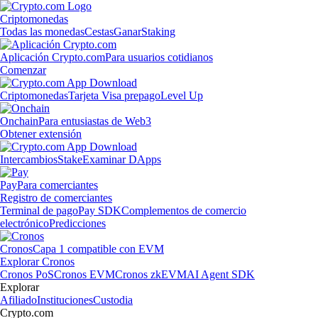
Criptomonedas
Todas las monedas
Cestas
Ganar
Staking
Aplicación Crypto.com
Para usuarios cotidianos
Comenzar
Criptomonedas
Tarjeta Visa prepago
Level Up
Onchain
Para entusiastas de Web3
Obtener extensión
Intercambios
Stake
Examinar DApps
Pay
Para comerciantes
Registro de comerciantes
Terminal de pago
Pay SDK
Complementos de comercio
electrónico
Predicciones
Cronos
Capa 1 compatible con EVM
Explorar Cronos
Cronos PoS
Cronos EVM
Cronos zkEVM
AI Agent SDK
Explorar
Afiliado
Instituciones
Custodia
Crypto.com