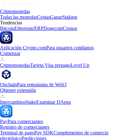
Criptomonedas
Todas las monedas
Cestas
Ganar
Staking
Tendencias
Bitcoin
Ethereum
XRP
Dogecoin
Cronos
Aplicación Crypto.com
Para usuarios cotidianos
Comenzar
Criptomonedas
Tarjeta Visa prepago
Level Up
Onchain
Para entusiastas de Web3
Obtener extensión
Intercambios
Stake
Examinar DApps
Pay
Para comerciantes
Registro de comerciantes
Terminal de pago
Pay SDK
Complementos de comercio
electrónico
Predicciones