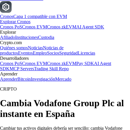
Cronos
Capa 1 compatible con EVM
Explorar Cronos
Cronos PoS
Cronos EVM
Cronos zkEVM
AI Agent SDK
Explorar
Afiliado
Instituciones
Custodia
Crypto.com
Quiénes somos
Noticias
Noticias de
productos
Eventos
Empleo
Socios
Seguridad
Licencias
Desarrolladores
Cronos PoS
Cronos EVM
Cronos zkEVM
Pay SDK
AI Agent
SDK
MCP Servers
Trading Skill Repo
Aprender
Aprender
Bitcoin
Investigación
Mercado
CRIPTO
Cambia Vodafone Group Plc al
instante en España
Cambiar tus activos digitales debería ser sencillo: cambia Vodafone