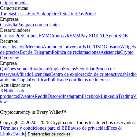
Criptomonedas
Características
Tarjetas
Cestas
Earn
Staking
DeFi Staking
Pay
Prime
Empresas
Custodia
Pay para comerciantes
Desarrolladores
Cronos PoS
Cronos EVM
Cronos zkEVM
Pay SDK
AI Agent SDK
Recursos
Investigación
Mercado
Aprender
Conversor BTC/USD
Glosario
Widgets
de precios
Bot de Telegram
Política de reclamaciones
Asistencia
Crypto
Overview
Empresa
Quiénes somos
Roadmap
Empleo
Socios
Seguridad
Prueba de
reservas
Afiliado
Licencias
Centro de exploración de criptoactivos
Medio
ambiente
Capital
Verificar
Política de conflictos de intereses
Actualizaciones
X
Noticias de
productos
Eventos
Reddit
Discord
Instagram
Facebook
Linkedin
TradingV
iew
Cryptocurrency in Every Wallet™
Copyright © 2024 - 2026 Crypto.com. Todos los derechos reservados.
Términos y condiciones para el EEE
aviso de privacidad
Fees &
Limits
Estado
Preferencias de cookies