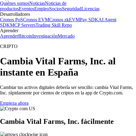
Quiénes somos
Noticias
Noticias de
productos
Eventos
Empleo
Socios
Seguridad
Licencias
Desarrolladores
Cronos PoS
Cronos EVM
Cronos zkEVM
Pay SDK
AI Agent
SDK
MCP Servers
Trading Skill Repo
Aprender
Aprender
Bitcoin
Investigación
Mercado
CRIPTO
Cambia Vital Farms, Inc. al
instante en España
Cambiar tus activos digitales debería ser sencillo: cambia Vital Farms,
Inc. rápidamente por cientos de criptos en la app de Crypto.com.
Empieza ahora
Cambia Vital Farms, Inc. fácilmente