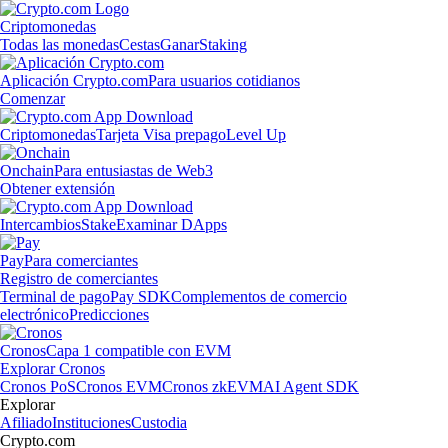
Criptomonedas
Todas las monedas
Cestas
Ganar
Staking
Aplicación Crypto.com
Para usuarios cotidianos
Comenzar
Criptomonedas
Tarjeta Visa prepago
Level Up
Onchain
Para entusiastas de Web3
Obtener extensión
Intercambios
Stake
Examinar DApps
Pay
Para comerciantes
Registro de comerciantes
Terminal de pago
Pay SDK
Complementos de comercio
electrónico
Predicciones
Cronos
Capa 1 compatible con EVM
Explorar Cronos
Cronos PoS
Cronos EVM
Cronos zkEVM
AI Agent SDK
Explorar
Afiliado
Instituciones
Custodia
Crypto.com