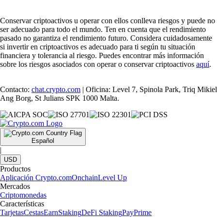
Conservar criptoactivos u operar con ellos conlleva riesgos y puede no
ser adecuado para todo el mundo. Ten en cuenta que el rendimiento
pasado no garantiza el rendimiento futuro. Considera cuidadosamente
si invertir en criptoactivos es adecuado para ti según tu situación
financiera y tolerancia al riesgo. Puedes encontrar más información
sobre los riesgos asociados con operar o conservar criptoactivos
aquí
.
Contacto:
chat.crypto.com
| Oficina: Level 7, Spinola Park, Triq Mikiel
Ang Borg, St Julians SPK 1000 Malta.
Español
|
USD
Productos
Aplicación Crypto.com
Onchain
Level Up
Mercados
Criptomonedas
Características
Tarjetas
Cestas
Earn
Staking
DeFi Staking
Pay
Prime