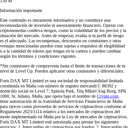
150 M
Información importante
Este contenido es meramente informativo y no constituye una
recomendación de inversión ni asesoramiento financiero. Operar con
criptomonedas conlleva riesgos, como la volatilidad de los precios y la
situación del mercado. Antes de empezar, evalúa si tu perfil de riesgo
es el adecuado. Las recompensas, descuentos en comisiones y otras
ventajas mencionadas pueden estar sujetas a requisitos de elegibilidad
o a la cantidad de tokens que tengas en tu cartera y pueden cambiar
según los términos y condiciones vigentes.
*Sin comisiones de compraventa hasta el límite de transacciones de tu
nivel de Level Up. Pueden aplicarse otras comisiones y diferenciales.
Foris DAX MT Limited es una sociedad de responsabilidad limitada
constituida en Malta con número de registro mercantil C 88392 y
domicilio social en Level 7, Spinola Park, Triq Mikiel Ang Borg, SPK
1000, St. Julians, Malta, que opera bajo el nombre de
Crypto.com
,
tiene autorización de la Autoridad de Servicios Financieros de Malta
para ejercer como proveedor de servicios de criptoactivos conforme al
Reglamento 2023/1114 relativo a los mercados de criptoactivos del
modo implementado en Malta por la Ley de mercados de criptoactivos.
Foris DAX MT Limited está autorizada para prestar los siguientes
servicios: 1. Intercambio de criptoactivos por fondos; 2. Intercambio de