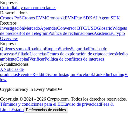
Empresas
Custodia
Pay para comerciantes
Desarrolladores
Cronos PoS
Cronos EVM
Cronos zkEVM
Pay SDK
AI Agent SDK
Recursos
Investigación
Mercado
Aprender
Conversor BTC/USD
Glosario
Widgets
de precios
Bot de Telegram
Política de reclamaciones
Asistencia
Crypto
Overview
Empresa
Quiénes somos
Roadmap
Empleo
Socios
Seguridad
Prueba de
reservas
Afiliado
Licencias
Centro de exploración de criptoactivos
Medio
ambiente
Capital
Verificar
Política de conflictos de intereses
Actualizaciones
X
Noticias de
productos
Eventos
Reddit
Discord
Instagram
Facebook
Linkedin
TradingV
iew
Cryptocurrency in Every Wallet™
Copyright © 2024 - 2026 Crypto.com. Todos los derechos reservados.
Términos y condiciones para el EEE
aviso de privacidad
Fees &
Limits
Estado
Preferencias de cookies