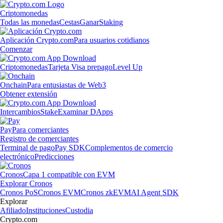
Criptomonedas
Todas las monedas
Cestas
Ganar
Staking
Aplicación Crypto.com
Para usuarios cotidianos
Comenzar
Criptomonedas
Tarjeta Visa prepago
Level Up
Onchain
Para entusiastas de Web3
Obtener extensión
Intercambios
Stake
Examinar DApps
Pay
Para comerciantes
Registro de comerciantes
Terminal de pago
Pay SDK
Complementos de comercio
electrónico
Predicciones
Cronos
Capa 1 compatible con EVM
Explorar Cronos
Cronos PoS
Cronos EVM
Cronos zkEVM
AI Agent SDK
Explorar
Afiliado
Instituciones
Custodia
Crypto.com