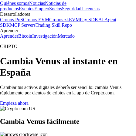
Quiénes somos
Noticias
Noticias de
productos
Eventos
Empleo
Socios
Seguridad
Licencias
Desarrolladores
Cronos PoS
Cronos EVM
Cronos zkEVM
Pay SDK
AI Agent
SDK
MCP Servers
Trading Skill Repo
Aprender
Aprender
Bitcoin
Investigación
Mercado
CRIPTO
Cambia Venus al instante en
España
Cambiar tus activos digitales debería ser sencillo: cambia Venus
rápidamente por cientos de criptos en la app de Crypto.com.
Empieza ahora
Cambia Venus fácilmente